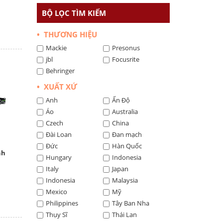
BỘ LỌC TÌM KIẾM
• THƯƠNG HIỆU
Mackie
Presonus
jbl
Focusrite
Behringer
• XUẤT XỨ
Anh
Ấn Độ
Áo
Australia
Czech
China
Đài Loan
Đan mạch
Đức
Hàn Quốc
nh
Hungary
Indonesia
Italy
Japan
Indonesia
Malaysia
Mexico
Mỹ
Philippines
Tây Ban Nha
Thụy Sĩ
Thái Lan