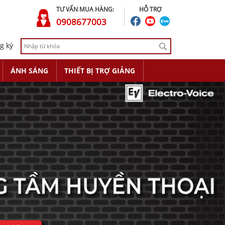
TƯ VẤN MUA HÀNG:
HỖ TRỢ
0908677003
g ký
ÁNH SÁNG
THIẾT BỊ TRỢ GIẢNG