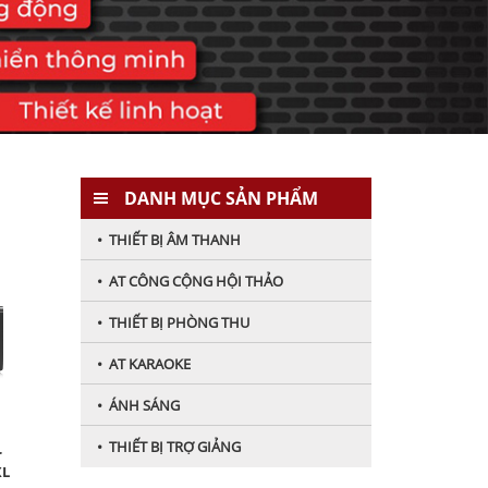
DANH MỤC SẢN PHẨM
• THIẾT BỊ ÂM THANH
• AT CÔNG CỘNG HỘI THẢO
• THIẾT BỊ PHÒNG THU
• AT KARAOKE
• ÁNH SÁNG
• THIẾT BỊ TRỢ GIẢNG
r
XL