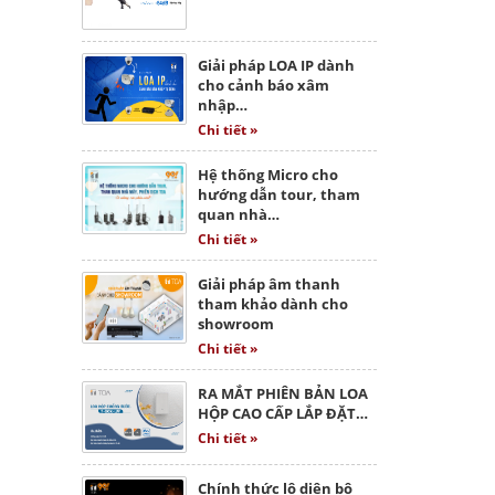
Giải pháp LOA IP dành
cho cảnh báo xâm
nhập…
Chi tiết »
Hệ thống Micro cho
hướng dẫn tour, tham
quan nhà…
Chi tiết »
Giải pháp âm thanh
tham khảo dành cho
showroom
Chi tiết »
RA MẮT PHIÊN BẢN LOA
HỘP CAO CẤP LẮP ĐẶT…
Chi tiết »
Chính thức lộ diện bộ