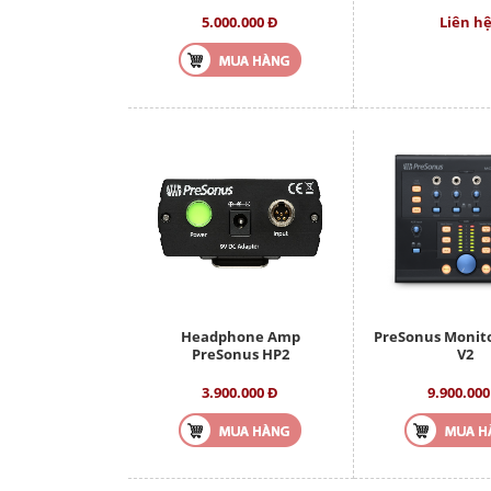
5.000.000 Đ
Liên h
Headphone Amp
PreSonus Monito
PreSonus HP2
V2
3.900.000 Đ
9.900.000