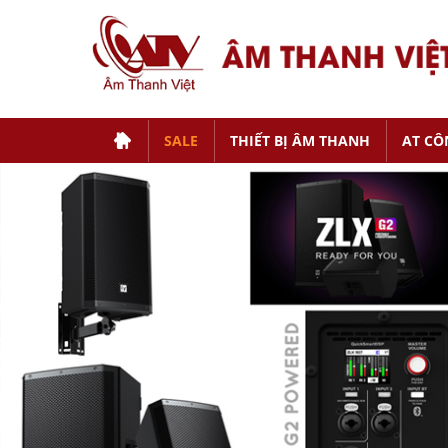
SALE
THIẾT BỊ ÂM THANH
AT CÔ