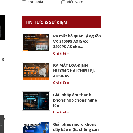
Romania
Việt Nam
TIN TỨC & SỰ KIỆN
Ra mắt bộ quản lý nguồn
VX-3100PS-AS & VX-
3200PS-AS cho…
Chi tiết »
ig
RA MẮT LOA ĐỊNH
HƯỚNG HAI CHIỀU PJ-
430W-AS
Chi tiết »
Giải pháp âm thanh
phòng họp chống nghe
lén
Chi tiết »
Giải pháp micro không
dây bảo mật, chống can