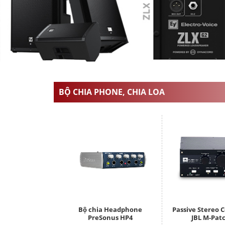
BỘ CHIA PHONE, CHIA LOA
Bộ chia Headphone
Passive Stereo C
PreSonus HP4
JBL M-Pat