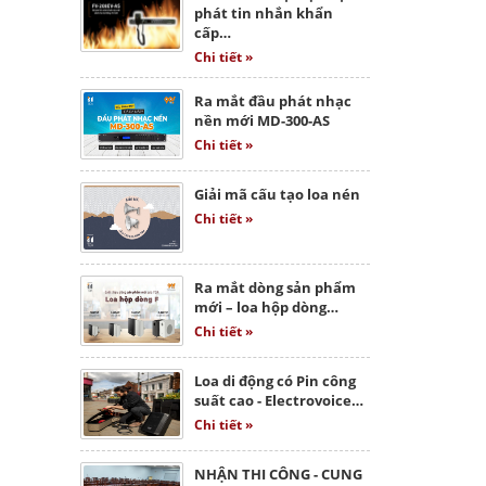
phát tin nhắn khẩn
cấp…
Chi tiết »
Ra mắt đầu phát nhạc
nền mới MD-300-AS
Chi tiết »
Giải mã cấu tạo loa nén
Chi tiết »
Ra mắt dòng sản phẩm
mới – loa hộp dòng…
Chi tiết »
Loa di động có Pin công
suất cao - Electrovoice…
Chi tiết »
NHẬN THI CÔNG - CUNG