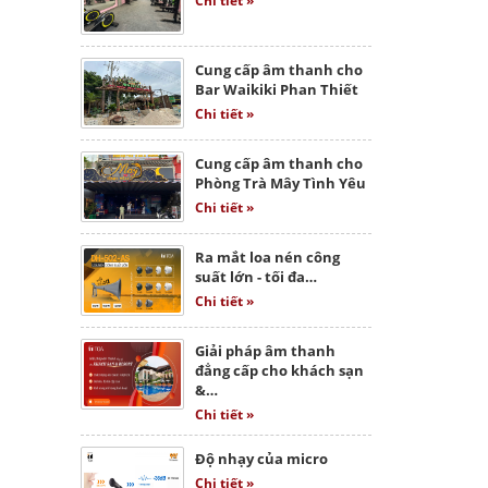
Chi tiết »
Cung cấp âm thanh cho
Bar Waikiki Phan Thiết
Chi tiết »
Cung cấp âm thanh cho
Phòng Trà Mây Tình Yêu
Chi tiết »
Ra mắt loa nén công
suất lớn - tối đa…
Chi tiết »
Giải pháp âm thanh
đẳng cấp cho khách sạn
&…
Chi tiết »
Độ nhạy của micro
Chi tiết »