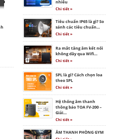
nhiễu
Chi tiết »
Tiêu chuẩn IP65 là gì? So
nh
sánh các tiêu chuẩn…
Chi tiết »
Ra mắt tăng âm kết nối
không dây qua Wifi…
Chi tiết »
SPL là gì? Cách chọn loa
theo SPL
Chi tiết »
Hệ thống âm thanh
thông báo TOA FV-200 –
Giải…
Chi tiết »
ÂM THANH PHÒNG GYM