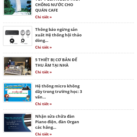
CHỐNG NƯỚC CHO
QUÁN CAFE
Chi tiết »
Thông báo ngừng sản
xuất Hệ thống hội thảo
dòng…
Chi tiết »
5 THIẾT BỊ CƠ BẢN ĐỂ
THU ÂM TẠI NHÀ
Chi tiết »
Hệ thống micro không
dây trong trường học: 3
vấn…
Chi tiết »
Nhận sửa chữa đàn
Piano điện, đàn Organ
các hãng…
Chi tiết »