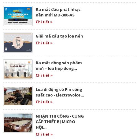
Ra mắt đầu phát nhạc
nền mới MD-300-AS
Chi tiết »
Giải mã cấu tạo loa nén
Chi tiết »
Ra mắt dòng sản phẩm
mới – loa hộp dòng…
Chi tiết »
Loa di động có Pin công
suất cao - Electrovoice…
Chi tiết »
NHẬN THI CÔNG - CUNG
CẤP THIẾT BỊ MICRO
HỘI…
Chi tiết »