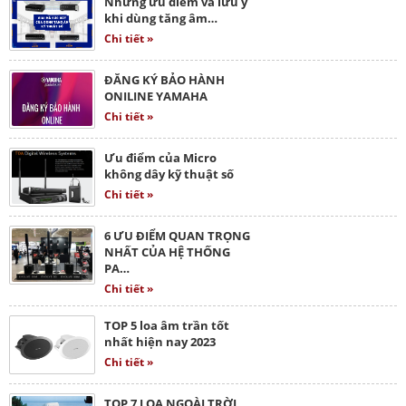
Những ưu điểm và lưu ý
khi dùng tăng âm…
Chi tiết »
ĐĂNG KÝ BẢO HÀNH
ONILINE YAMAHA
Chi tiết »
Ưu điểm của Micro
không dây kỹ thuật số
Chi tiết »
6 ƯU ĐIỂM QUAN TRỌNG
NHẤT CỦA HỆ THỐNG
PA…
Chi tiết »
TOP 5 loa âm trần tốt
nhất hiện nay 2023
Chi tiết »
TOP 7 LOA NGOÀI TRỜI