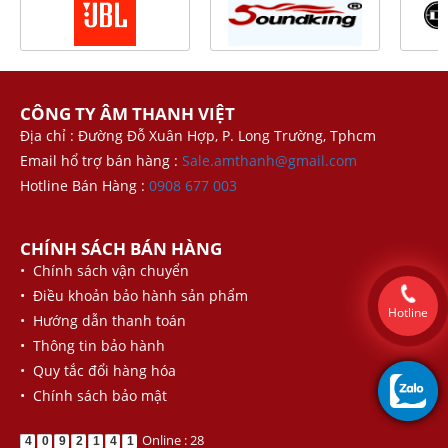
CÔNG TY ÂM THANH VIỆT
Địa chỉ : Đường Đỗ Xuân Hợp, P. Long Trường, Tphcm
Email hổ trợ bán hàng :
Sale.amthanh@gmail.com
Hotline Bán Hàng :
0908 677 003
CHÍNH SÁCH BÁN HÀNG
• Chính sách vận chuyển
• Điều khoản bảo hành sản phẩm
Hotline
• Hướng dẫn thanh toán
• Thông tin bảo hành
• Quy tắc đổi hàng hóa
• Chính sách bảo mật
Online : 28
4
0
9
2
1
4
1