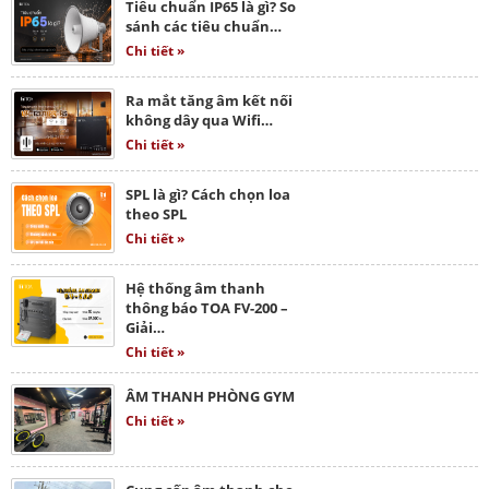
Tiêu chuẩn IP65 là gì? So
sánh các tiêu chuẩn…
Chi tiết »
Ra mắt tăng âm kết nối
không dây qua Wifi…
Chi tiết »
SPL là gì? Cách chọn loa
theo SPL
Chi tiết »
Hệ thống âm thanh
thông báo TOA FV-200 –
Giải…
Chi tiết »
ÂM THANH PHÒNG GYM
Chi tiết »