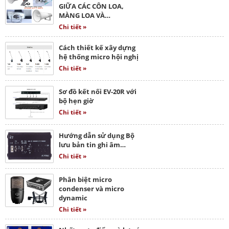
GIỮA CÁC CÔN LOA,
MÀNG LOA VÀ…
Chi tiết »
Cách thiết kế xây dựng
hệ thống micro hội nghị
Chi tiết »
Sơ đồ kết nối EV-20R với
bộ hẹn giờ
Chi tiết »
Hướng dẫn sử dụng Bộ
lưu bản tin ghi âm…
Chi tiết »
Phân biệt micro
condenser và micro
dynamic
Chi tiết »