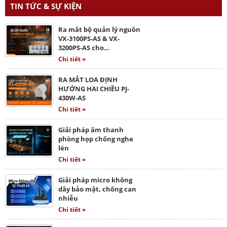
TIN TỨC & SỰ KIỆN
Ra mắt bộ quản lý nguồn
VX-3100PS-AS & VX-
3200PS-AS cho…
Chi tiết »
RA MẮT LOA ĐỊNH
HƯỚNG HAI CHIỀU PJ-
430W-AS
Chi tiết »
Giải pháp âm thanh
phòng họp chống nghe
lén
Chi tiết »
Giải pháp micro không
dây bảo mật, chống can
nhiễu
Chi tiết »