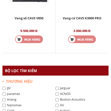
Vang số CAVS V850
Vang cơ CAVS K3000 PRO
9.500.000 Đ
3.000.000 Đ
BỘ LỌC TÌM KIẾM
• THƯƠNG HIỆU
jbl
Jarguar
paramax
ACNOS
Ariang
Boston Acoustics
Nanomax
AV
CAVS
EUDAC