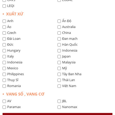
LEQI
• XUẤT XỨ
Anh
Ấn Độ
Áo
Australia
Czech
China
Đài Loan
Đan mạch
Đức
Hàn Quốc
Hungary
Indonesia
Italy
Japan
Indonesia
Malaysia
Mexico
Mỹ
Philippines
Tây Ban Nha
Thụy Sĩ
Thái Lan
Romania
Việt Nam
• VANG SỐ , VANG CƠ
AV
JBL
Paramax
Nanomax