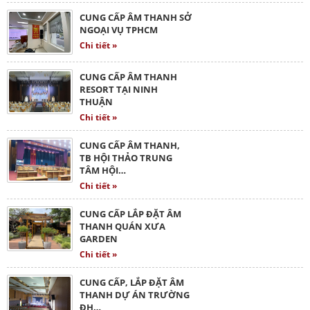
CUNG CẤP ÂM THANH SỞ
NGOẠI VỤ TPHCM
Chi tiết »
CUNG CẤP ÂM THANH
RESORT TẠI NINH
THUẬN
Chi tiết »
CUNG CẤP ÂM THANH,
TB HỘI THẢO TRUNG
TÂM HỘI…
Chi tiết »
CUNG CẤP LẮP ĐẶT ÂM
THANH QUÁN XƯA
GARDEN
Chi tiết »
CUNG CẤP, LẮP ĐẶT ÂM
THANH DỰ ÁN TRƯỜNG
ĐH…