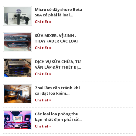
Micro có dây shure Beta
58A có phải là loại…
Chi tiết »
SỬA MIXER, VỆ SINH ,
THAY FADER CÁC LOẠI
Chi tiết »
DỊCH VỤ SỬA CHỮA, TƯ
VẤN LẮP ĐẶT THIẾT BỊ…
Chi tiết »
7 sai lầm cần tránh khi
cài đặt loa kiểm…
Chi tiết »
Các loại loa phòng thu
bạn nhất định phải sở…
Chi tiết »