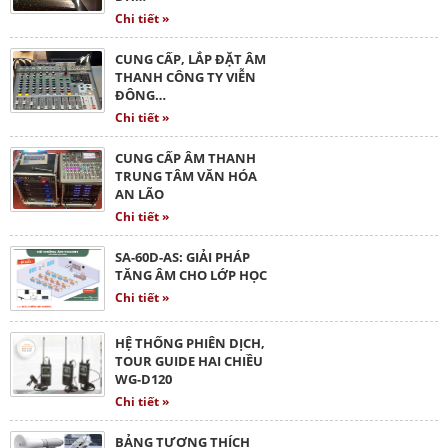
Chi tiết »
CUNG CẤP, LẮP ĐẶT ÂM
THANH CÔNG TY VIỄN
ĐÔNG…
Chi tiết »
CUNG CẤP ÂM THANH
TRUNG TÂM VĂN HÓA
AN LÃO
Chi tiết »
SA-60D-AS: GIẢI PHÁP
TĂNG ÂM CHO LỚP HỌC
Chi tiết »
HỆ THỐNG PHIÊN DỊCH,
TOUR GUIDE HAI CHIỀU
WG-D120
Chi tiết »
BẢNG TƯƠNG THÍCH