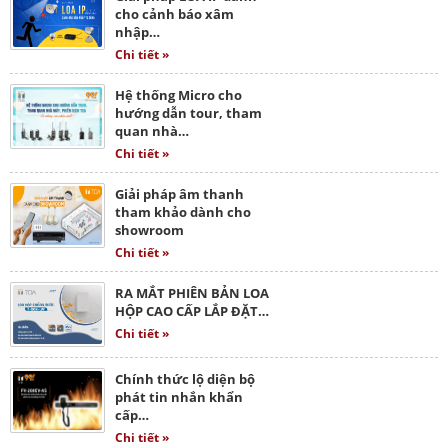
cho cảnh báo xâm
nhập…
Chi tiết »
Hệ thống Micro cho
hướng dẫn tour, tham
quan nhà…
Chi tiết »
Giải pháp âm thanh
tham khảo dành cho
showroom
Chi tiết »
RA MẮT PHIÊN BẢN LOA
HỘP CAO CẤP LẮP ĐẶT…
Chi tiết »
Chính thức lộ diện bộ
phát tin nhắn khẩn
cấp…
Chi tiết »