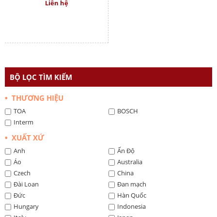
Liên hệ
BỘ LỌC TÌM KIẾM
• THƯƠNG HIỆU
TOA
BOSCH
Interm
• XUẤT XỨ
Anh
Ấn Độ
Áo
Australia
Czech
China
Đài Loan
Đan mạch
Đức
Hàn Quốc
Hungary
Indonesia