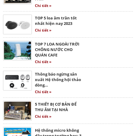
Chi tiết »
TOP 5 loa âm trần tốt
nhất hiện nay 2023
Chi tiết »
TOP 7 LOA NGOÀI TRỜI
CHỐNG NƯỚC CHO
QUÁN CAFE
Chi tiết »
Thông báo ngừng sản
xuất Hệ thống hội thảo
dòng…
Chi tiết »
5 THIẾT BỊ CƠ BẢN ĐỂ
THU ÂM TẠI NHÀ
Chi tiết »
Hệ thống micro không
dây trong trường học: 3