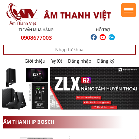
TƯ VẤN MUA HÀNG:
HỖ TRỢ
0908677003
Giới thiệu
(0)
Đăng nhập
Đăng ký
ÂM THANH IP BOSCH