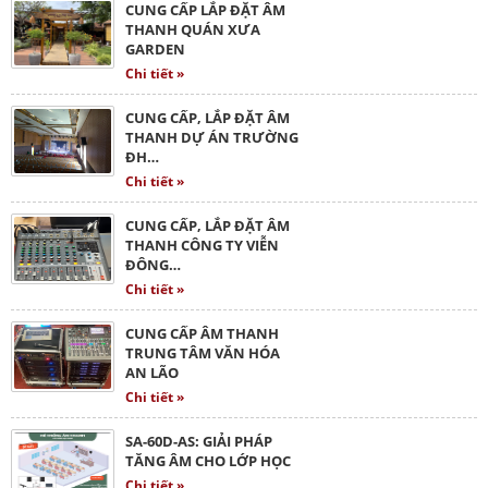
CUNG CẤP LẮP ĐẶT ÂM
THANH QUÁN XƯA
GARDEN
Chi tiết »
CUNG CẤP, LẮP ĐẶT ÂM
THANH DỰ ÁN TRƯỜNG
ĐH…
Chi tiết »
CUNG CẤP, LẮP ĐẶT ÂM
THANH CÔNG TY VIỄN
ĐÔNG…
Chi tiết »
CUNG CẤP ÂM THANH
TRUNG TÂM VĂN HÓA
AN LÃO
Chi tiết »
SA-60D-AS: GIẢI PHÁP
TĂNG ÂM CHO LỚP HỌC
Chi tiết »