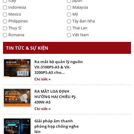
Italy
Japan
Indonesia
Malaysia
Mexico
Mỹ
Philippines
Tây Ban Nha
Thụy Sĩ
Thái Lan
Romania
Việt Nam
TIN TỨC & SỰ KIỆN
Ra mắt bộ quản lý nguồn
VX-3100PS-AS & VX-
3200PS-AS cho…
Chi tiết »
RA MẮT LOA ĐỊNH
HƯỚNG HAI CHIỀU PJ-
430W-AS
Chi tiết »
Giải pháp âm thanh
phòng họp chống nghe
lén