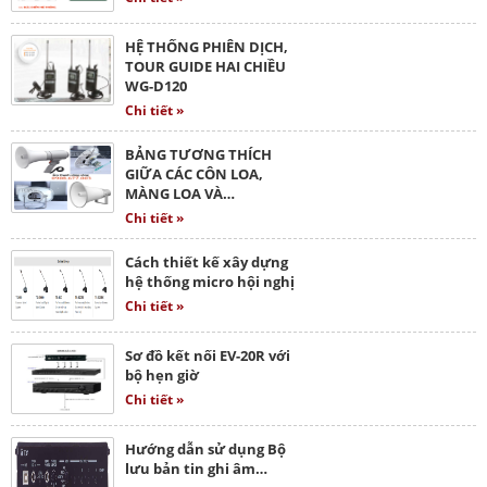
HỆ THỐNG PHIÊN DỊCH,
TOUR GUIDE HAI CHIỀU
WG-D120
Chi tiết »
BẢNG TƯƠNG THÍCH
GIỮA CÁC CÔN LOA,
MÀNG LOA VÀ…
Chi tiết »
Cách thiết kế xây dựng
hệ thống micro hội nghị
Chi tiết »
Sơ đồ kết nối EV-20R với
bộ hẹn giờ
Chi tiết »
Hướng dẫn sử dụng Bộ
lưu bản tin ghi âm…