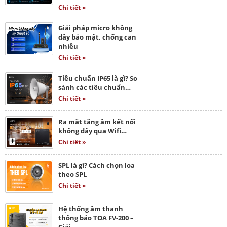
Chi tiết »
Giải pháp micro không
dây bảo mật, chống can
nhiễu
Chi tiết »
Tiêu chuẩn IP65 là gì? So
sánh các tiêu chuẩn…
Chi tiết »
Ra mắt tăng âm kết nối
không dây qua Wifi…
Chi tiết »
SPL là gì? Cách chọn loa
theo SPL
Chi tiết »
Hệ thống âm thanh
thông báo TOA FV-200 –
Giải…