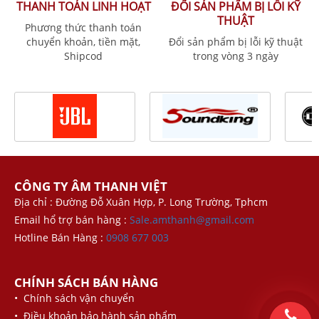
THANH TOÁN LINH HOẠT
ĐỔI SẢN PHẨM BỊ LỖI KỸ
THUẬT
Phương thức thanh toán
chuyển khoản, tiền mặt,
Đổi sản phẩm bị lỗi kỹ thuật
Shipcod
trong vòng 3 ngày
CÔNG TY ÂM THANH VIỆT
Địa chỉ : Đường Đỗ Xuân Hợp, P. Long Trường, Tphcm
Email hổ trợ bán hàng :
Sale.amthanh@gmail.com
Hotline Bán Hàng :
0908 677 003
CHÍNH SÁCH BÁN HÀNG
• Chính sách vận chuyển
• Điều khoản bảo hành sản phẩm