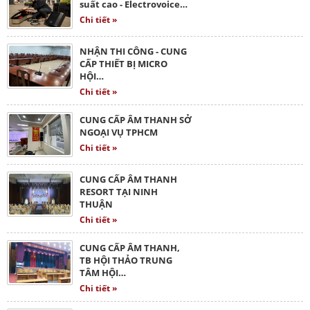
suất cao - Electrovoice…
Chi tiết »
NHẬN THI CÔNG - CUNG
CẤP THIẾT BỊ MICRO
HỘI…
Chi tiết »
CUNG CẤP ÂM THANH SỞ
NGOẠI VỤ TPHCM
Chi tiết »
CUNG CẤP ÂM THANH
RESORT TẠI NINH
THUẬN
Chi tiết »
CUNG CẤP ÂM THANH,
TB HỘI THẢO TRUNG
TÂM HỘI…
Chi tiết »