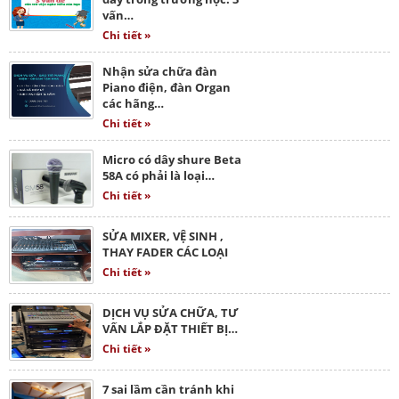
vấn…
Chi tiết »
Nhận sửa chữa đàn
Piano điện, đàn Organ
các hãng…
Chi tiết »
Micro có dây shure Beta
58A có phải là loại…
Chi tiết »
SỬA MIXER, VỆ SINH ,
THAY FADER CÁC LOẠI
Chi tiết »
DỊCH VỤ SỬA CHỮA, TƯ
VẤN LẮP ĐẶT THIẾT BỊ…
Chi tiết »
7 sai lầm cần tránh khi