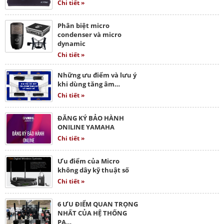
Chi tiết »
Phân biệt micro
condenser và micro
dynamic
Chi tiết »
Những ưu điểm và lưu ý
khi dùng tăng âm…
Chi tiết »
ĐĂNG KÝ BẢO HÀNH
ONILINE YAMAHA
Chi tiết »
Ưu điểm của Micro
không dây kỹ thuật số
Chi tiết »
6 ƯU ĐIỂM QUAN TRỌNG
NHẤT CỦA HỆ THỐNG
PA…