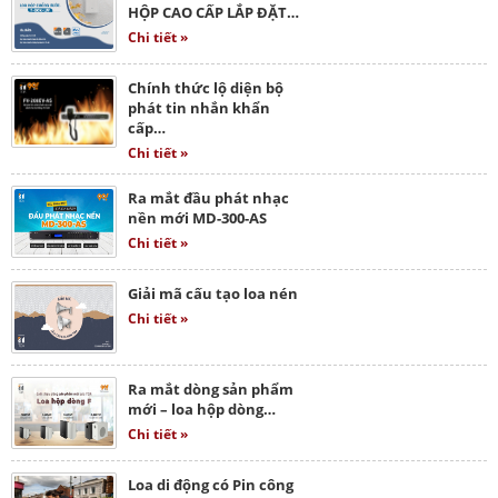
HỘP CAO CẤP LẮP ĐẶT…
Chi tiết »
Chính thức lộ diện bộ
phát tin nhắn khẩn
cấp…
Chi tiết »
Ra mắt đầu phát nhạc
nền mới MD-300-AS
Chi tiết »
Giải mã cấu tạo loa nén
Chi tiết »
Ra mắt dòng sản phẩm
mới – loa hộp dòng…
Chi tiết »
Loa di động có Pin công