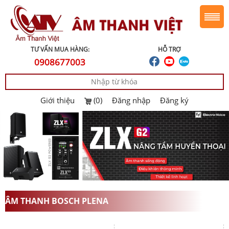
TƯ VẤN MUA HÀNG:
HỖ TRỢ
0908677003
Giới thiệu
(0)
Đăng nhập
Đăng ký
ÂM THANH BOSCH PLENA