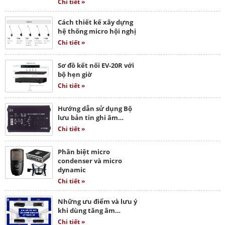
Chi tiết »
Cách thiết kế xây dựng
hệ thống micro hội nghị
Chi tiết »
Sơ đồ kết nối EV-20R với
bộ hẹn giờ
Chi tiết »
Hướng dẫn sử dụng Bộ
lưu bản tin ghi âm…
Chi tiết »
Phân biệt micro
condenser và micro
dynamic
Chi tiết »
Những ưu điểm và lưu ý
khi dùng tăng âm…
Chi tiết »