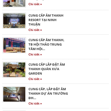
Chi tiết »
CUNG CẤP ÂM THANH
RESORT TẠI NINH
THUẬN
Chi tiết »
CUNG CẤP ÂM THANH,
TB HỘI THẢO TRUNG
TÂM HỘI…
Chi tiết »
CUNG CẤP LẮP ĐẶT ÂM
THANH QUÁN XƯA
GARDEN
Chi tiết »
CUNG CẤP, LẮP ĐẶT ÂM
THANH DỰ ÁN TRƯỜNG
ĐH…
Chi tiết »