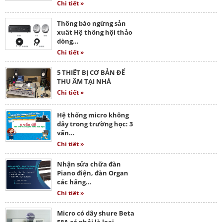
Chi tiết »
Thông báo ngừng sản
xuất Hệ thống hội thảo
dòng…
Chi tiết »
5 THIẾT BỊ CƠ BẢN ĐỂ
THU ÂM TẠI NHÀ
Chi tiết »
Hệ thống micro không
dây trong trường học: 3
vấn…
Chi tiết »
Nhận sửa chữa đàn
Piano điện, đàn Organ
các hãng…
Chi tiết »
Micro có dây shure Beta
58A có phải là loại…