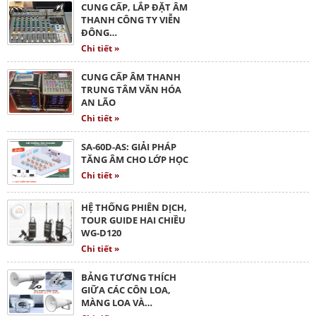
CUNG CẤP, LẮP ĐẶT ÂM
THANH CÔNG TY VIỄN
ĐÔNG…
Chi tiết »
CUNG CẤP ÂM THANH
TRUNG TÂM VĂN HÓA
AN LÃO
Chi tiết »
SA-60D-AS: GIẢI PHÁP
TĂNG ÂM CHO LỚP HỌC
Chi tiết »
HỆ THỐNG PHIÊN DỊCH,
TOUR GUIDE HAI CHIỀU
WG-D120
Chi tiết »
BẢNG TƯƠNG THÍCH
GIỮA CÁC CÔN LOA,
MÀNG LOA VÀ…