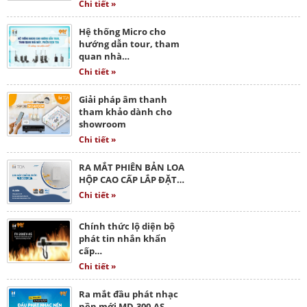
Chi tiết »
Hệ thống Micro cho
hướng dẫn tour, tham
quan nhà…
Chi tiết »
Giải pháp âm thanh
tham khảo dành cho
showroom
Chi tiết »
RA MẮT PHIÊN BẢN LOA
HỘP CAO CẤP LẮP ĐẶT…
Chi tiết »
Chính thức lộ diện bộ
phát tin nhắn khẩn
cấp…
Chi tiết »
Ra mắt đầu phát nhạc
nền mới MD-300-AS