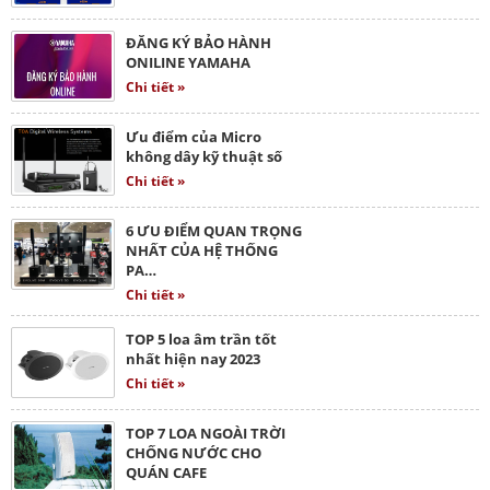
ĐĂNG KÝ BẢO HÀNH
ONILINE YAMAHA
Chi tiết »
Ưu điểm của Micro
không dây kỹ thuật số
Chi tiết »
6 ƯU ĐIỂM QUAN TRỌNG
NHẤT CỦA HỆ THỐNG
PA…
Chi tiết »
TOP 5 loa âm trần tốt
nhất hiện nay 2023
Chi tiết »
TOP 7 LOA NGOÀI TRỜI
CHỐNG NƯỚC CHO
QUÁN CAFE