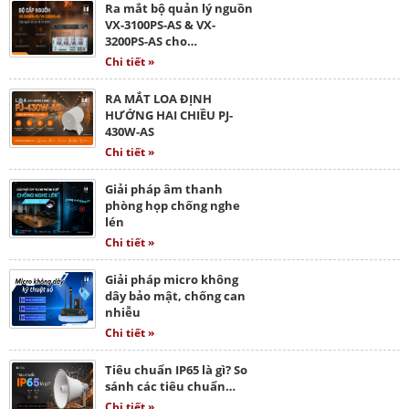
Ra mắt bộ quản lý nguồn
VX-3100PS-AS & VX-
3200PS-AS cho…
Chi tiết »
RA MẮT LOA ĐỊNH
HƯỚNG HAI CHIỀU PJ-
430W-AS
Chi tiết »
Giải pháp âm thanh
phòng họp chống nghe
lén
Chi tiết »
Giải pháp micro không
dây bảo mật, chống can
nhiễu
Chi tiết »
Tiêu chuẩn IP65 là gì? So
sánh các tiêu chuẩn…
Chi tiết »