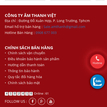
CÔNG TY ÂM THANH VIỆT
Địa chỉ : Đường Đỗ Xuân Hợp, P. Long Trường, Tphcm
Email hổ trợ bán hàng :
Sale.amthanh@gmail.com
Hotline Bán Hàng :
0908 677 003
CHÍNH SÁCH BÁN HÀNG
• Chính sách vận chuyển
• Điều khoản bảo hành sản phẩm
Hotline
• Hướng dẫn thanh toán
• Thông tin bảo hành
• Quy tắc đổi hàng hóa
• Chính sách bảo mật
Online : 61
4
1
0
2
4
1
0
FOLLOW US :