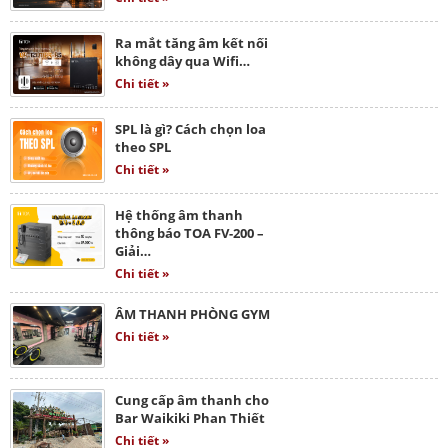
Ra mắt tăng âm kết nối
không dây qua Wifi…
Chi tiết »
SPL là gì? Cách chọn loa
theo SPL
Chi tiết »
Hệ thống âm thanh
thông báo TOA FV-200 –
Giải…
Chi tiết »
ÂM THANH PHÒNG GYM
Chi tiết »
Cung cấp âm thanh cho
Bar Waikiki Phan Thiết
Chi tiết »