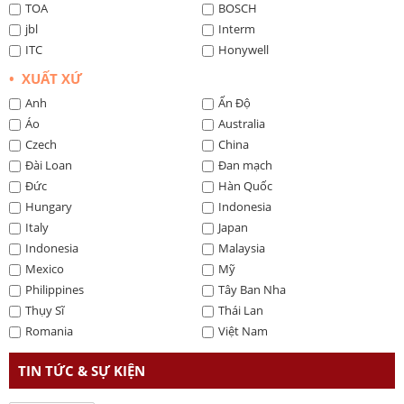
TOA
BOSCH
jbl
Interm
ITC
Honywell
• XUẤT XỨ
Anh
Ấn Độ
Áo
Australia
Czech
China
Đài Loan
Đan mạch
Đức
Hàn Quốc
Hungary
Indonesia
Italy
Japan
Indonesia
Malaysia
Mexico
Mỹ
Philippines
Tây Ban Nha
Thụy Sĩ
Thái Lan
Romania
Việt Nam
TIN TỨC & SỰ KIỆN