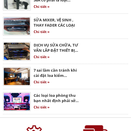
Chi tiết »
SỬA MIXER, VỆ SINH ,
THAY FADER CÁC LOẠI
Chi tiết »
DỊCH VỤ SỬA CHỮA, TƯ
VẤN LẮP ĐẶT THIẾT BỊ…
Chi tiết »
7 sai lầm cần tránh khi
cài đặt loa kiểm…
Chi tiết »
Các loại loa phòng thu
bạn nhất định phải sở…
Chi tiết »