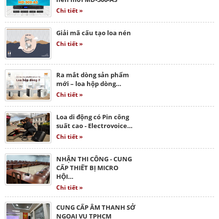
Chi tiết »
Giải mã cấu tạo loa nén
Chi tiết »
Ra mắt dòng sản phẩm
mới – loa hộp dòng…
Chi tiết »
Loa di động có Pin công
suất cao - Electrovoice…
Chi tiết »
NHẬN THI CÔNG - CUNG
CẤP THIẾT BỊ MICRO
HỘI…
Chi tiết »
CUNG CẤP ÂM THANH SỞ
NGOẠI VỤ TPHCM