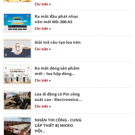
Chi tiết »
Ra mắt đầu phát nhạc
nền mới MD-300-AS
Chi tiết »
Giải mã cấu tạo loa nén
Chi tiết »
Ra mắt dòng sản phẩm
mới – loa hộp dòng…
Chi tiết »
Loa di động có Pin công
suất cao - Electrovoice…
Chi tiết »
NHẬN THI CÔNG - CUNG
CẤP THIẾT BỊ MICRO
HỘI…