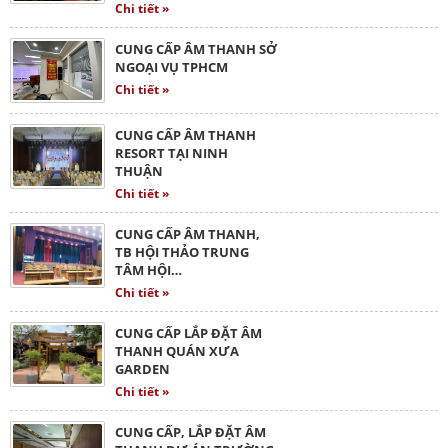
Chi tiết »
CUNG CẤP ÂM THANH SỞ
NGOẠI VỤ TPHCM
Chi tiết »
CUNG CẤP ÂM THANH
RESORT TẠI NINH
THUẬN
Chi tiết »
CUNG CẤP ÂM THANH,
TB HỘI THẢO TRUNG
TÂM HỘI…
Chi tiết »
CUNG CẤP LẮP ĐẶT ÂM
THANH QUÁN XƯA
GARDEN
Chi tiết »
CUNG CẤP, LẮP ĐẶT ÂM