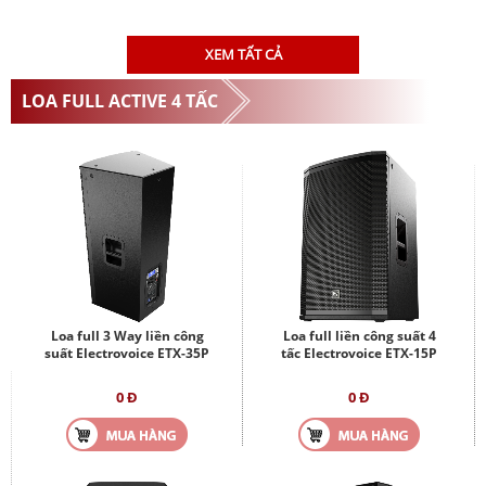
XEM TẤT CẢ
LOA FULL ACTIVE 4 TẤC
Loa full 3 Way liền công
Loa full liền công suất 4
suất Electrovoice ETX-35P
tấc Electrovoice ETX-15P
0 Đ
0 Đ