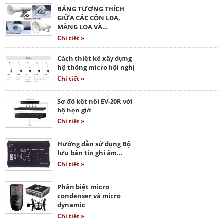
BẢNG TƯƠNG THÍCH
GIỮA CÁC CÔN LOA,
MÀNG LOA VÀ…
Chi tiết »
Cách thiết kế xây dựng
hệ thống micro hội nghị
Chi tiết »
Sơ đồ kết nối EV-20R với
bộ hẹn giờ
Chi tiết »
Hướng dẫn sử dụng Bộ
lưu bản tin ghi âm…
Chi tiết »
Phân biệt micro
condenser và micro
dynamic
Chi tiết »