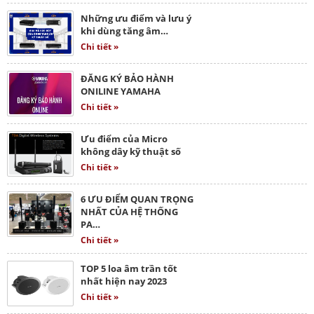
Những ưu điểm và lưu ý
khi dùng tăng âm…
Chi tiết »
ĐĂNG KÝ BẢO HÀNH
ONILINE YAMAHA
Chi tiết »
Ưu điểm của Micro
không dây kỹ thuật số
Chi tiết »
6 ƯU ĐIỂM QUAN TRỌNG
NHẤT CỦA HỆ THỐNG
PA…
Chi tiết »
TOP 5 loa âm trần tốt
nhất hiện nay 2023
Chi tiết »