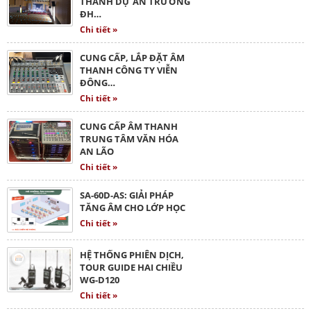
THANH DỰ ÁN TRƯỜNG
ĐH…
Chi tiết »
CUNG CẤP, LẮP ĐẶT ÂM
THANH CÔNG TY VIỄN
ĐÔNG…
Chi tiết »
CUNG CẤP ÂM THANH
TRUNG TÂM VĂN HÓA
AN LÃO
Chi tiết »
SA-60D-AS: GIẢI PHÁP
TĂNG ÂM CHO LỚP HỌC
Chi tiết »
HỆ THỐNG PHIÊN DỊCH,
TOUR GUIDE HAI CHIỀU
WG-D120
Chi tiết »