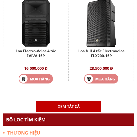
Loa Electro-Voice 4 tấc
Loa full 4 tấc Electrovoice
EVIVA 15P
ELX200-15P
16.000.000 Đ
28.500.000 Đ
XEM TẤT CẢ
BỘ LỌC TÌM KIẾM
• THƯƠNG HIỆU