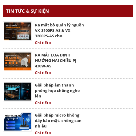
TIN TỨC & SỰ KIỆN
Ra mắt bộ quản lý nguồn
VX-3100PS-AS & VX-
3200PS-AS cho…
Chi tiết »
RA MẮT LOA ĐỊNH
HƯỚNG HAI CHIỀU PJ-
430W-AS
Chi tiết »
Giải pháp âm thanh
phòng họp chống nghe
lén
Chi tiết »
Giải pháp micro không
dây bảo mật, chống can
nhiễu
Chi tiết »