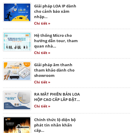
Giải pháp LOA IP dành
cho cảnh báo xâm
nhập…
Chi tiết »
Hệ thống Micro cho
hướng dẫn tour, tham
quan nhà…
Chi tiết »
Giải pháp âm thanh
tham khảo dành cho
showroom
Chi tiết »
RA MẮT PHIÊN BẢN LOA
HỘP CAO CẤP LẮP ĐẶT…
Chi tiết »
Chính thức lộ diện bộ
phát tin nhắn khẩn
cấp…