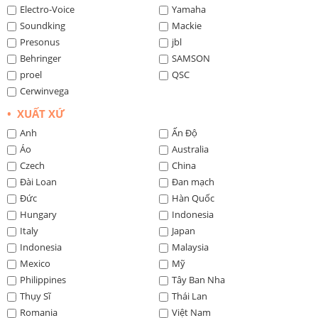
Electro-Voice
Yamaha
Soundking
Mackie
Presonus
jbl
Behringer
SAMSON
proel
QSC
Cerwinvega
• XUẤT XỨ
Anh
Ấn Độ
Áo
Australia
Czech
China
Đài Loan
Đan mạch
Đức
Hàn Quốc
Hungary
Indonesia
Italy
Japan
Indonesia
Malaysia
Mexico
Mỹ
Philippines
Tây Ban Nha
Thụy Sĩ
Thái Lan
Romania
Việt Nam