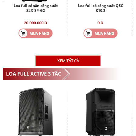
Loa full có sẳn công suất
Loa full có công suất QSC
ZLX-8P-G2
K10.2
20.000.000 Đ
0 Đ
XEM TẤT CẢ
LOA FULL ACTIVE 3 TẤC