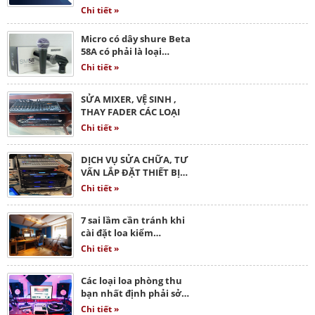
Chi tiết »
Micro có dây shure Beta
58A có phải là loại…
Chi tiết »
SỬA MIXER, VỆ SINH ,
THAY FADER CÁC LOẠI
Chi tiết »
DỊCH VỤ SỬA CHỮA, TƯ
VẤN LẮP ĐẶT THIẾT BỊ…
Chi tiết »
7 sai lầm cần tránh khi
cài đặt loa kiểm…
Chi tiết »
Các loại loa phòng thu
bạn nhất định phải sở…
Chi tiết »