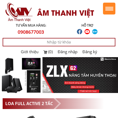
TƯ VẤN MUA HÀNG:
HỖ TRỢ
0908677003
Giới thiệu
(0)
Đăng nhập
Đăng ký
LOA FULL ACTIVE 2 TẤC