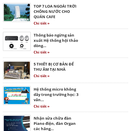
TOP 7 LOA NGOÀI TRỜI
CHỐNG NƯỚC CHO
QUÁN CAFE
Chi tiết »
Thông báo ngừng sản
xuất Hệ thống hội thảo
dòng…
Chi tiết »
5 THIẾT BỊ CƠ BẢN ĐỂ
THU ÂM TẠI NHÀ
Chi tiết »
Hệ thống micro không
dây trong trường học: 3
vấn…
Chi tiết »
Nhận sửa chữa đàn
Piano điện, đàn Organ
các hãng…