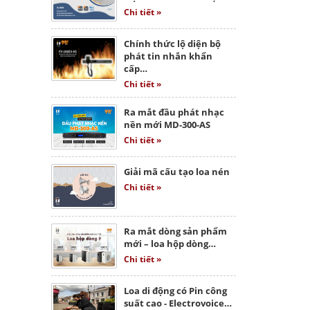
Chi tiết »
Chính thức lộ diện bộ
phát tin nhắn khẩn
cấp…
Chi tiết »
Ra mắt đầu phát nhạc
nền mới MD-300-AS
Chi tiết »
Giải mã cấu tạo loa nén
Chi tiết »
Ra mắt dòng sản phẩm
mới – loa hộp dòng…
Chi tiết »
Loa di động có Pin công
suất cao - Electrovoice…