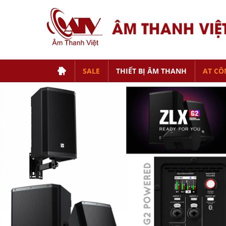
SALE
THIẾT BỊ ÂM THANH
AT CÔ