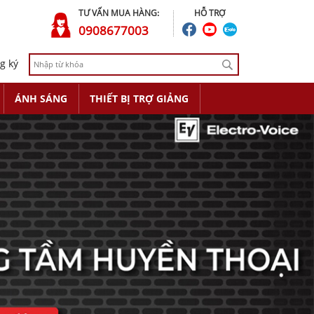
TƯ VẤN MUA HÀNG:
HỖ TRỢ
0908677003
g ký
ÁNH SÁNG
THIẾT BỊ TRỢ GIẢNG