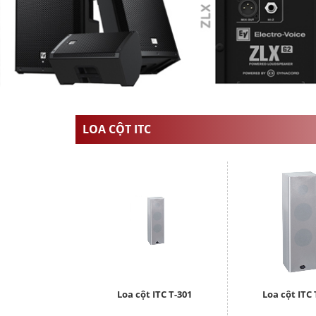
LOA CỘT ITC
Loa cột ITC T-301
Loa cột ITC 