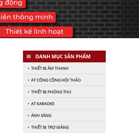
DANH MỤC SẢN PHẨM
• THIẾT BỊ ÂM THANH
• AT CÔNG CỘNG HỘI THẢO
• THIẾT BỊ PHÒNG THU
• AT KARAOKE
• ÁNH SÁNG
• THIẾT BỊ TRỢ GIẢNG