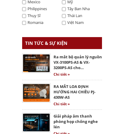
Mexico
Mỹ
Philippines
Tây Ban Nha
Thụy Sĩ
Thái Lan
Romania
Việt Nam
TIN TỨC & SỰ KIỆN
Ra mắt bộ quản lý nguồn
VX-3100PS-AS & VX-
3200PS-AS cho…
Chi tiết »
RA MẮT LOA ĐỊNH
HƯỚNG HAI CHIỀU PJ-
430W-AS
Chi tiết »
Giải pháp âm thanh
phòng họp chống nghe
lén
Chi tiết »