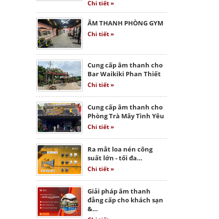
Chi tiết »
ÂM THANH PHÒNG GYM
Chi tiết »
Cung cấp âm thanh cho
Bar Waikiki Phan Thiết
Chi tiết »
Cung cấp âm thanh cho
Phòng Trà Mây Tình Yêu
Chi tiết »
Ra mắt loa nén công
suất lớn - tối đa…
Chi tiết »
Giải pháp âm thanh
đẳng cấp cho khách sạn
&…