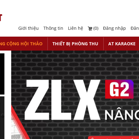
Giới thiệu
Thông tin
Liên hệ
(0)
Đăng nhập
Đăn
NG CỘNG HỘI THẢO
THIẾT BỊ PHÒNG THU
AT KARAOKE