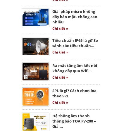
Giải pháp micro không
dây bảo mật, chống can
nhiễu
Chi tiết »
Tiêu chuẩn IP65 là gì? So
sánh các tiêu chuẩn…
Chi tiết »
Ra mắt tăng âm kết nối
không dây qua Wifi…
Chi tiết »
SPL là gì? Cách chọn loa
theo SPL
Chi tiết »
Hệ thống âm thanh
thông báo TOA FV-200 –
Giải…