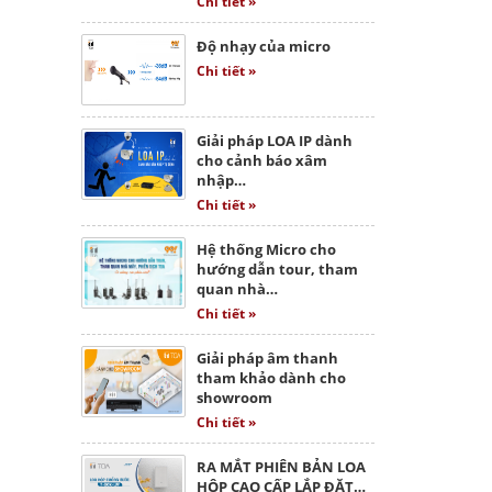
Chi tiết »
Độ nhạy của micro
Chi tiết »
Giải pháp LOA IP dành
cho cảnh báo xâm
nhập…
Chi tiết »
Hệ thống Micro cho
hướng dẫn tour, tham
quan nhà…
Chi tiết »
Giải pháp âm thanh
tham khảo dành cho
showroom
Chi tiết »
RA MẮT PHIÊN BẢN LOA
HỘP CAO CẤP LẮP ĐẶT…