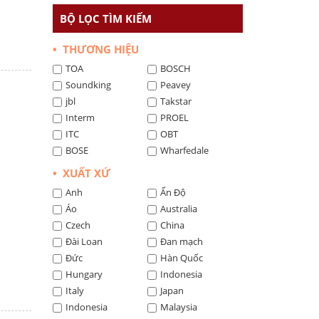
BỘ LỌC TÌM KIẾM
• THƯƠNG HIỆU
TOA
BOSCH
Soundking
Peavey
jbl
Takstar
Interm
PROEL
ITC
OBT
BOSE
Wharfedale
• XUẤT XỨ
Anh
Ấn Độ
Áo
Australia
Czech
China
Đài Loan
Đan mạch
Đức
Hàn Quốc
Hungary
Indonesia
Italy
Japan
Indonesia
Malaysia