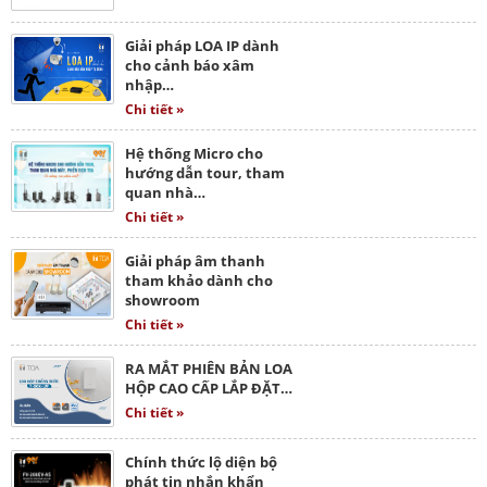
Giải pháp LOA IP dành
cho cảnh báo xâm
nhập…
Chi tiết »
Hệ thống Micro cho
hướng dẫn tour, tham
quan nhà…
Chi tiết »
Giải pháp âm thanh
tham khảo dành cho
showroom
Chi tiết »
RA MẮT PHIÊN BẢN LOA
HỘP CAO CẤP LẮP ĐẶT…
Chi tiết »
Chính thức lộ diện bộ
phát tin nhắn khẩn