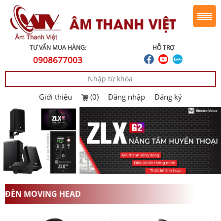
TƯ VẤN MUA HÀNG:
HỖ TRỢ
0908677003
Giới thiệu
(0)
Đăng nhập
Đăng ký
ĐÈN MOVING HEAD