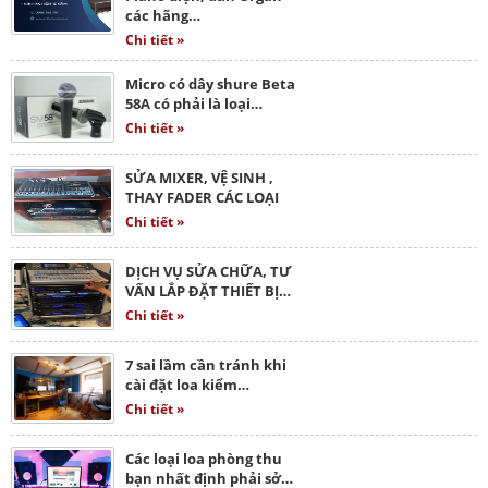
các hãng…
Chi tiết »
Micro có dây shure Beta
58A có phải là loại…
Chi tiết »
SỬA MIXER, VỆ SINH ,
THAY FADER CÁC LOẠI
Chi tiết »
DỊCH VỤ SỬA CHỮA, TƯ
VẤN LẮP ĐẶT THIẾT BỊ…
Chi tiết »
7 sai lầm cần tránh khi
cài đặt loa kiểm…
Chi tiết »
Các loại loa phòng thu
bạn nhất định phải sở…