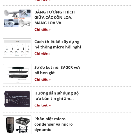
BẢNG TƯƠNG THÍCH
GIỮA CÁC CÔN LOA,
MÀNG LOA VÀ…
Chi tiết »
Cách thiết kế xây dựng
hệ thống micro hội nghị
Chi tiết »
Sơ đồ kết nối EV-20R với
bộ hẹn giờ
Chi tiết »
Hướng dẫn sử dụng Bộ
lưu bản tin ghi âm…
Chi tiết »
Phân biệt micro
condenser và micro
dynamic