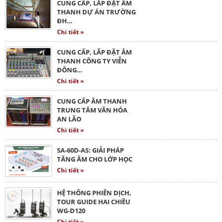
CUNG CẤP, LẮP ĐẶT ÂM
THANH DỰ ÁN TRƯỜNG
ĐH…
Chi tiết »
CUNG CẤP, LẮP ĐẶT ÂM
THANH CÔNG TY VIỄN
ĐÔNG…
Chi tiết »
CUNG CẤP ÂM THANH
TRUNG TÂM VĂN HÓA
AN LÃO
Chi tiết »
SA-60D-AS: GIẢI PHÁP
TĂNG ÂM CHO LỚP HỌC
Chi tiết »
HỆ THỐNG PHIÊN DỊCH,
TOUR GUIDE HAI CHIỀU
WG-D120
Chi tiết »