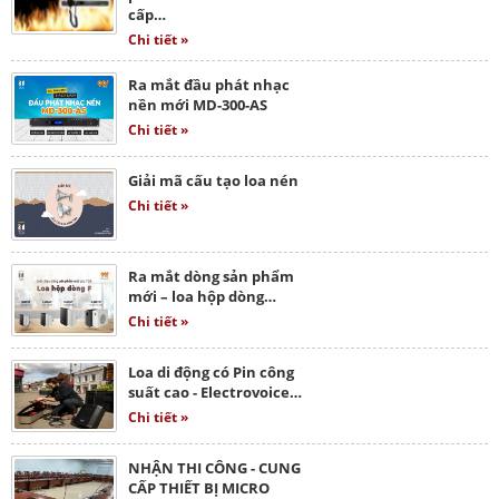
cấp…
Chi tiết »
Ra mắt đầu phát nhạc
nền mới MD-300-AS
Chi tiết »
Giải mã cấu tạo loa nén
Chi tiết »
Ra mắt dòng sản phẩm
mới – loa hộp dòng…
Chi tiết »
Loa di động có Pin công
suất cao - Electrovoice…
Chi tiết »
NHẬN THI CÔNG - CUNG
CẤP THIẾT BỊ MICRO