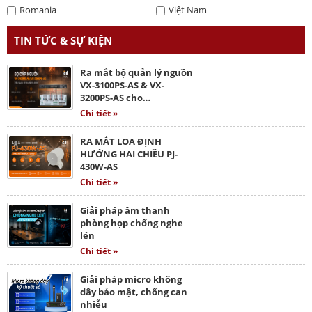
Romania
Việt Nam
TIN TỨC & SỰ KIỆN
Ra mắt bộ quản lý nguồn
VX-3100PS-AS & VX-
3200PS-AS cho…
Chi tiết »
RA MẮT LOA ĐỊNH
HƯỚNG HAI CHIỀU PJ-
430W-AS
Chi tiết »
Giải pháp âm thanh
phòng họp chống nghe
lén
Chi tiết »
Giải pháp micro không
dây bảo mật, chống can
nhiễu