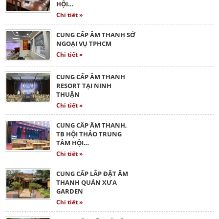
HỘI…
Chi tiết »
CUNG CẤP ÂM THANH SỞ
NGOẠI VỤ TPHCM
Chi tiết »
CUNG CẤP ÂM THANH
RESORT TẠI NINH
THUẬN
Chi tiết »
CUNG CẤP ÂM THANH,
TB HỘI THẢO TRUNG
TÂM HỘI…
Chi tiết »
CUNG CẤP LẮP ĐẶT ÂM
THANH QUÁN XƯA
GARDEN
Chi tiết »