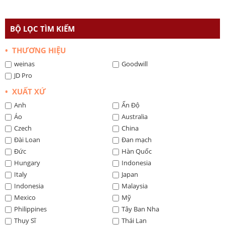
BỘ LỌC TÌM KIẾM
• THƯƠNG HIỆU
weinas
Goodwill
JD Pro
• XUẤT XỨ
Anh
Ấn Độ
Áo
Australia
Czech
China
Đài Loan
Đan mạch
Đức
Hàn Quốc
Hungary
Indonesia
Italy
Japan
Indonesia
Malaysia
Mexico
Mỹ
Philippines
Tây Ban Nha
Thụy Sĩ
Thái Lan