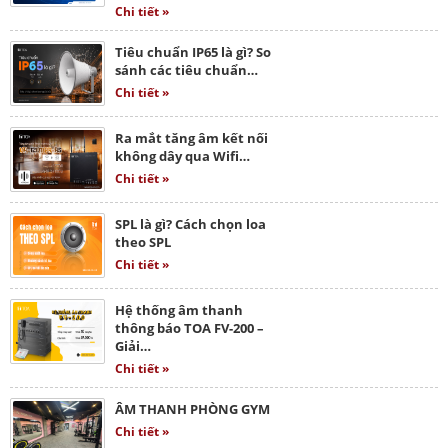
Chi tiết »
Tiêu chuẩn IP65 là gì? So
sánh các tiêu chuẩn…
Chi tiết »
Ra mắt tăng âm kết nối
không dây qua Wifi…
Chi tiết »
SPL là gì? Cách chọn loa
theo SPL
Chi tiết »
Hệ thống âm thanh
thông báo TOA FV-200 –
Giải…
Chi tiết »
ÂM THANH PHÒNG GYM
Chi tiết »