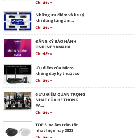
Chi tiết »
Những ưu điểm và lưu ý
khi dùng tăng âm…
Chi tiết »
ĐĂNG KÝ BẢO HÀNH
ONILINE YAMAHA
Chi tiết »
Ưu điểm của Micro
không dây kỹ thuật số
Chi tiết »
6 ƯU ĐIỂM QUAN TRỌNG
NHẤT CỦA HỆ THỐNG
PA…
Chi tiết »
TOP 5 loa âm trần tốt
nhất hiện nay 2023
Chi tiết »