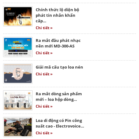
Chính thức lộ diện bộ
phát tin nhắn khẩn
cấp…
Chi tiết »
Ra mắt đầu phát nhạc
nền mới MD-300-AS
Chi tiết »
Giải mã cấu tạo loa nén
Chi tiết »
Ra mắt dòng sản phẩm
mới – loa hộp dòng…
Chi tiết »
Loa di động có Pin công
suất cao - Electrovoice…
Chi tiết »