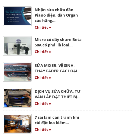
Nhận sửa chữa đàn
Piano điện, đàn Organ
các hãng…
Chi tiết »
Micro có dây shure Beta
58A có phải là loại…
Chi tiết »
SỬA MIXER, VỆ SINH ,
THAY FADER CÁC LOẠI
Chi tiết »
DỊCH VỤ SỬA CHỮA, TƯ
VẤN LẮP ĐẶT THIẾT BỊ…
Chi tiết »
7 sai lầm cần tránh khi
cài đặt loa kiểm…
Chi tiết »