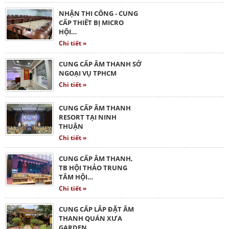
NHẬN THI CÔNG - CUNG
CẤP THIẾT BỊ MICRO
HỘI…
Chi tiết »
CUNG CẤP ÂM THANH SỞ
NGOẠI VỤ TPHCM
Chi tiết »
CUNG CẤP ÂM THANH
RESORT TẠI NINH
THUẬN
Chi tiết »
CUNG CẤP ÂM THANH,
TB HỘI THẢO TRUNG
TÂM HỘI…
Chi tiết »
CUNG CẤP LẮP ĐẶT ÂM
THANH QUÁN XƯA
GARDEN