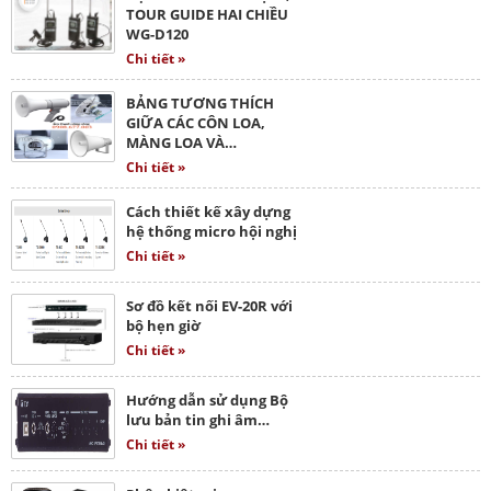
TOUR GUIDE HAI CHIỀU
WG-D120
Chi tiết »
BẢNG TƯƠNG THÍCH
GIỮA CÁC CÔN LOA,
MÀNG LOA VÀ…
Chi tiết »
Cách thiết kế xây dựng
hệ thống micro hội nghị
Chi tiết »
Sơ đồ kết nối EV-20R với
bộ hẹn giờ
Chi tiết »
Hướng dẫn sử dụng Bộ
lưu bản tin ghi âm…
Chi tiết »