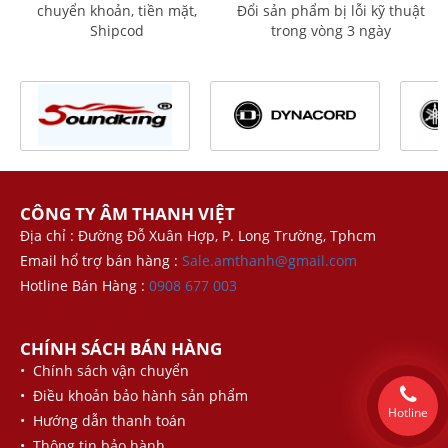
chuyển khoản, tiền mặt,
Đổi sản phẩm bị lỗi kỹ thuật
Shipcod
trong vòng 3 ngày
CÔNG TY ÂM THANH VIỆT
Địa chỉ : Đường Đỗ Xuân Hợp, P. Long Trường, Tphcm
Email hổ trợ bán hàng :
Sale.amthanh@gmail.com
Hotline Bán Hàng :
0908 677 003
CHÍNH SÁCH BÁN HÀNG
• Chính sách vận chuyển
• Điều khoản bảo hành sản phẩm
Hotline
• Hướng dẫn thanh toán
• Thông tin bảo hành