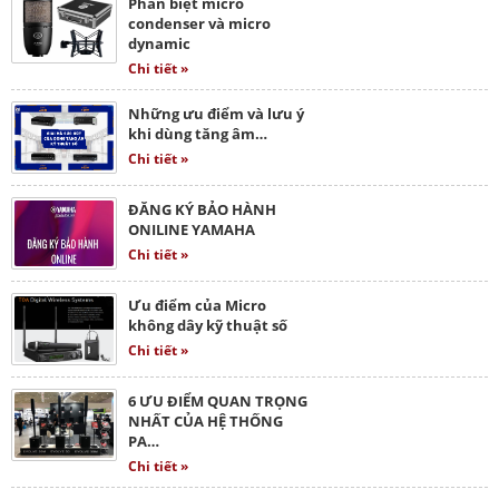
Phân biệt micro
condenser và micro
dynamic
Chi tiết »
Những ưu điểm và lưu ý
khi dùng tăng âm…
Chi tiết »
ĐĂNG KÝ BẢO HÀNH
ONILINE YAMAHA
Chi tiết »
Ưu điểm của Micro
không dây kỹ thuật số
Chi tiết »
6 ƯU ĐIỂM QUAN TRỌNG
NHẤT CỦA HỆ THỐNG
PA…
Chi tiết »