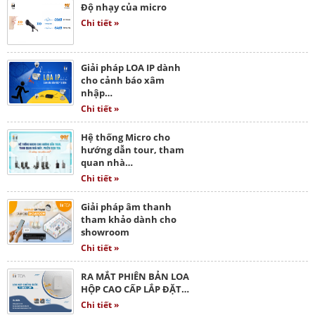
Độ nhạy của micro
Chi tiết »
Giải pháp LOA IP dành
cho cảnh báo xâm
nhập…
Chi tiết »
Hệ thống Micro cho
hướng dẫn tour, tham
quan nhà…
Chi tiết »
Giải pháp âm thanh
tham khảo dành cho
showroom
Chi tiết »
RA MẮT PHIÊN BẢN LOA
HỘP CAO CẤP LẮP ĐẶT…
Chi tiết »