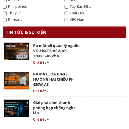
Philippines
Tây Ban Nha
Thụy Sĩ
Thái Lan
Romania
Việt Nam
TIN TỨC & SỰ KIỆN
Ra mắt bộ quản lý nguồn
VX-3100PS-AS & VX-
3200PS-AS cho…
Chi tiết »
RA MẮT LOA ĐỊNH
HƯỚNG HAI CHIỀU PJ-
430W-AS
Chi tiết »
Giải pháp âm thanh
phòng họp chống nghe
lén
Chi tiết »