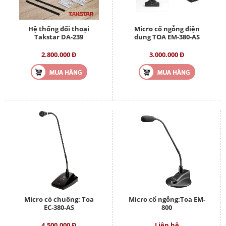
Hệ thống đối thoại
Micro cổ ngỗng điện
Takstar DA-239
dung TOA EM-380-AS
2.800.000 Đ
3.000.000 Đ
Micro có chuông: Toa
Micro cổ ngỗng:Toa EM-
EC-380-AS
800
4.500.000 Đ
Liên hệ