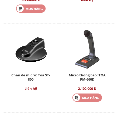
Chân đế micro: Toa ST-
Micro thông báo: TOA
800
PM-660D
Liên hệ
2.100.000 Đ