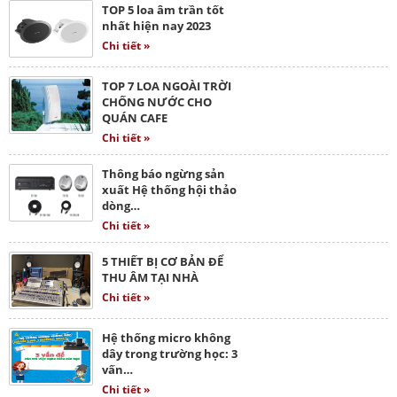
TOP 5 loa âm trần tốt
nhất hiện nay 2023
Chi tiết »
TOP 7 LOA NGOÀI TRỜI
CHỐNG NƯỚC CHO
QUÁN CAFE
Chi tiết »
Thông báo ngừng sản
xuất Hệ thống hội thảo
dòng…
Chi tiết »
5 THIẾT BỊ CƠ BẢN ĐỂ
THU ÂM TẠI NHÀ
Chi tiết »
Hệ thống micro không
dây trong trường học: 3
vấn…
Chi tiết »