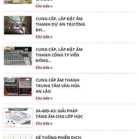
Chi tiết »
CUNG CẤP, LẮP ĐẶT ÂM
THANH DỰ ÁN TRƯỜNG
ĐH…
Chi tiết »
CUNG CẤP, LẮP ĐẶT ÂM
THANH CÔNG TY VIỄN
ĐÔNG…
Chi tiết »
CUNG CẤP ÂM THANH
TRUNG TÂM VĂN HÓA
AN LÃO
Chi tiết »
SA-60D-AS: GIẢI PHÁP
TĂNG ÂM CHO LỚP HỌC
Chi tiết »
HỆ THỐNG PHIÊN DỊCH,