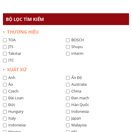
BỘ LỌC TÌM KIẾM
• THƯƠNG HIỆU
TOA
BOSCH
JTS
Shupu
Takstar
Interm
ITC
• XUẤT XỨ
Anh
Ấn Độ
Áo
Australia
Czech
China
Đài Loan
Đan mạch
Đức
Hàn Quốc
Hungary
Indonesia
Italy
Japan
Indonesia
Malaysia
Mexico
Mỹ