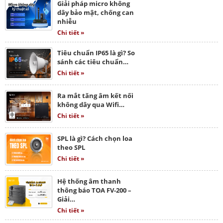
Giải pháp micro không
dây bảo mật, chống can
nhiễu
Chi tiết »
Tiêu chuẩn IP65 là gì? So
sánh các tiêu chuẩn…
Chi tiết »
Ra mắt tăng âm kết nối
không dây qua Wifi…
Chi tiết »
SPL là gì? Cách chọn loa
theo SPL
Chi tiết »
Hệ thống âm thanh
thông báo TOA FV-200 –
Giải…
Chi tiết »