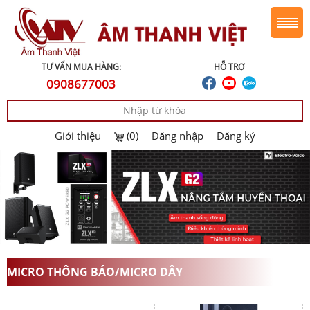
TƯ VẤN MUA HÀNG:
HỖ TRỢ
0908677003
Giới thiệu
(0)
Đăng nhập
Đăng ký
MICRO THÔNG BÁO/MICRO DÂY