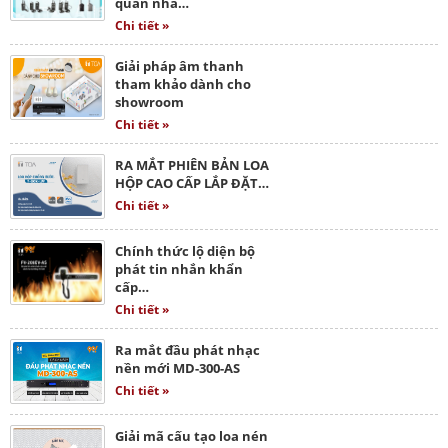
quan nhà…
Chi tiết »
Giải pháp âm thanh
tham khảo dành cho
showroom
Chi tiết »
RA MẮT PHIÊN BẢN LOA
HỘP CAO CẤP LẮP ĐẶT…
Chi tiết »
Chính thức lộ diện bộ
phát tin nhắn khẩn
cấp…
Chi tiết »
Ra mắt đầu phát nhạc
nền mới MD-300-AS
Chi tiết »
Giải mã cấu tạo loa nén