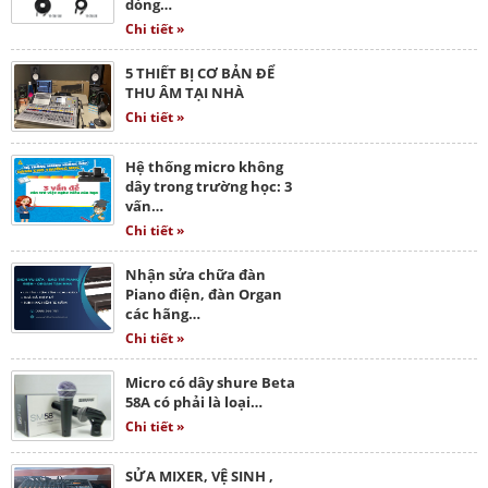
dòng…
Chi tiết »
5 THIẾT BỊ CƠ BẢN ĐỂ
THU ÂM TẠI NHÀ
Chi tiết »
Hệ thống micro không
dây trong trường học: 3
vấn…
Chi tiết »
Nhận sửa chữa đàn
Piano điện, đàn Organ
các hãng…
Chi tiết »
Micro có dây shure Beta
58A có phải là loại…
Chi tiết »
SỬA MIXER, VỆ SINH ,