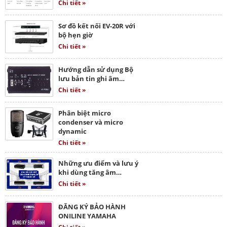
Chi tiết »
Sơ đồ kết nối EV-20R với
bộ hẹn giờ
Chi tiết »
Hướng dẫn sử dụng Bộ
lưu bản tin ghi âm…
Chi tiết »
Phân biệt micro
condenser và micro
dynamic
Chi tiết »
Những ưu điểm và lưu ý
khi dùng tăng âm…
Chi tiết »
ĐĂNG KÝ BẢO HÀNH
ONILINE YAMAHA