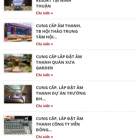
RESORT TẠI NINH
THUẬN
Chi tiết »
CUNG CẤP ÂM THANH,
TB HỘI THẢO TRUNG
TÂM HỘI…
Chi tiết »
CUNG CẤP LẮP ĐẶT ÂM
THANH QUÁN XƯA
GARDEN
Chi tiết »
CUNG CẤP, LẮP ĐẶT ÂM
THANH DỰ ÁN TRƯỜNG
ĐH…
Chi tiết »
CUNG CẤP, LẮP ĐẶT ÂM
THANH CÔNG TY VIỄN
ĐÔNG…
Chi tiết »