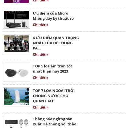
Chi tiết »
Ưu điểm của Micro
không dây kỹ thuật số
Chi tiết »
6 ƯU ĐIỂM QUAN TRỌNG
NHẤT CỦA HỆ THỐNG
PA…
Chi tiết »
TOP 5 loa âm trần tốt
nhất hiện nay 2023
Chi tiết »
TOP 7 LOA NGOÀI TRỜI
CHỐNG NƯỚC CHO
QUÁN CAFE
Chi tiết »
Thông báo ngừng sản
xuất Hệ thống hội thảo