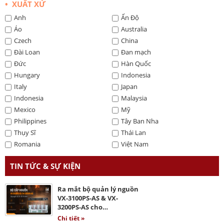
• XUẤT XỨ
Anh
Ấn Độ
Áo
Australia
Czech
China
Đài Loan
Đan mạch
Đức
Hàn Quốc
Hungary
Indonesia
Italy
Japan
Indonesia
Malaysia
Mexico
Mỹ
Philippines
Tây Ban Nha
Thụy Sĩ
Thái Lan
Romania
Việt Nam
TIN TỨC & SỰ KIỆN
Ra mắt bộ quản lý nguồn
VX-3100PS-AS & VX-
3200PS-AS cho…
Chi tiết »