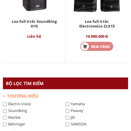
Loa full 4 tấc Soundking
Loa full 4 tấc
H15
Electrovoice ZLX15
Liên hệ
14.000.000 Đ
BỘ LỌC TÌM KIẾM
• THƯƠNG HIỆU
Electro-Voice
Yamaha
Soundking
Peavey
Mackie
jbl
Behringer
SAMSON