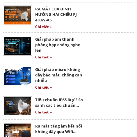
RA MẮT LOA ĐỊNH
HƯỚNG HAI CHIỀU PJ-
430W-AS
Chi tiết »
Giải pháp âm thanh
phòng họp chống nghe
lén
Chi tiết »
Giải pháp micro không
dây bảo mật, chống can
nhiễu
Chi tiết »
Tiêu chuẩn IP65 là gì? So
sánh các tiêu chuẩn…
Chi tiết »
Ra mắt tăng âm kết nối
không dây qua Wifi…