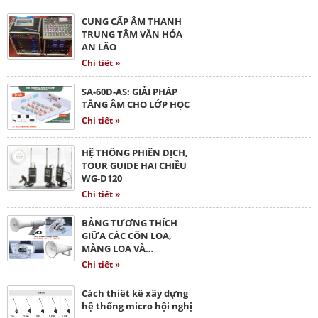
CUNG CẤP ÂM THANH
TRUNG TÂM VĂN HÓA
AN LÃO
Chi tiết »
SA-60D-AS: GIẢI PHÁP
TĂNG ÂM CHO LỚP HỌC
Chi tiết »
HỆ THỐNG PHIÊN DỊCH,
TOUR GUIDE HAI CHIỀU
WG-D120
Chi tiết »
BẢNG TƯƠNG THÍCH
GIỮA CÁC CÔN LOA,
MÀNG LOA VÀ…
Chi tiết »
Cách thiết kế xây dựng
hệ thống micro hội nghị