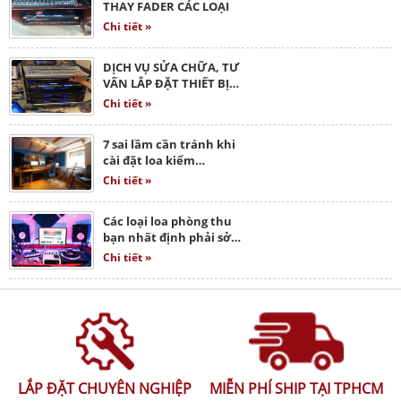
THAY FADER CÁC LOẠI
Chi tiết »
DỊCH VỤ SỬA CHỮA, TƯ
VẤN LẮP ĐẶT THIẾT BỊ…
Chi tiết »
7 sai lầm cần tránh khi
cài đặt loa kiểm…
Chi tiết »
Các loại loa phòng thu
bạn nhất định phải sở…
Chi tiết »
LẮP ĐẶT CHUYÊN NGHIỆP
MIỄN PHÍ SHIP TẠI TPHCM