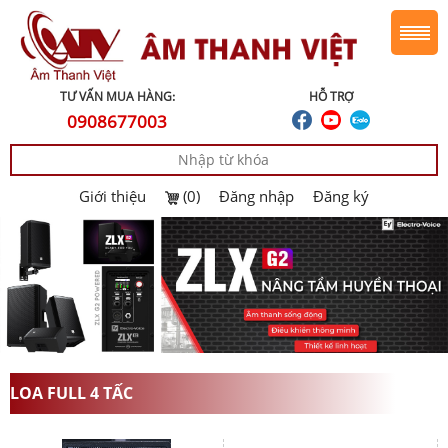
TƯ VẤN MUA HÀNG:
HỖ TRỢ
0908677003
Giới thiệu
(0)
Đăng nhập
Đăng ký
LOA FULL 4 TẤC