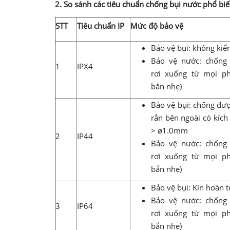
2. So sánh các tiêu chuẩn chống bụi nước phổ bi
STT
Tiêu chuẩn IP
Mức độ bảo vệ
Bảo vệ bụi: không kiể
Bảo vệ nước: chống 
1
IPX4
rơi xuống từ mọi ph
bắn nhẹ)
Bảo vệ bụi: chống đượ
rắn bên ngoài có kích
> ø1.0mm
2
IP44
Bảo vệ nước: chống 
rơi xuống từ mọi ph
bắn nhẹ)
Bảo vệ bụi: Kín hoàn 
Bảo vệ nước: chống 
3
IP64
rơi xuống từ mọi ph
bắn nhẹ)