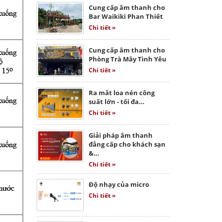
Cung cấp âm thanh cho
Bar Waikiki Phan Thiết
Chi tiết »
Cung cấp âm thanh cho
Phòng Trà Mây Tình Yêu
Chi tiết »
Ra mắt loa nén công
suất lớn - tối đa…
Chi tiết »
Giải pháp âm thanh
đẳng cấp cho khách sạn
&…
Chi tiết »
Độ nhạy của micro
Chi tiết »