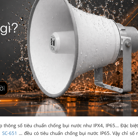
ặp thông số tiêu chuẩn chống bụi nước như IPX4, IP65… Đặc biệt
,
SC-651
… đều có tiêu chuẩn chống bụi nước IP65. Vậy chỉ số 