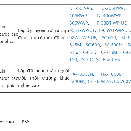
DH-502-AS
,
TZ-206BWP
406BWP
,
TZ-406WWP
606WWP
,
F-03BT-WP-UE
toàn
Lắp đặt ngoài trời và chịu
05BT-WP-UE
,
F-05WT-WP-UE
được các
được mưa ở mức độ vừa
08WT-WP-UE
,
SC-610
,
SC-
mọi phía
615M
,
SC-630
,
SC-630M
,
S
615
,
TC-631
,
TC-615M
,
TC-
154
,
CS-304
,
SC-P620-AS
Lắp đặt hoàn toàn ngoài
toàn
HA-1030EN
,
HA-1060EN
trời, môi trường khắc
được các
2240EN
,
CS-760B-AS
,
CS-760
nghiệt cao
mọi phía
ước cao) → IP66