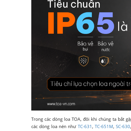
Trong các dòng loa TOA, đôi khi chúng ta bắt g
các dòng loa nén như
TC-631
,
TC-651M
,
SC-630