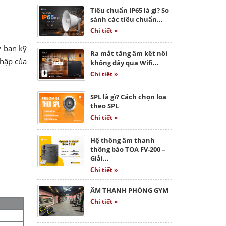
Tiêu chuẩn IP65 là gì? So
sánh các tiêu chuẩn…
Chi tiết »
y ban kỹ
Ra mắt tăng âm kết nối
nhập của
không dây qua Wifi…
Chi tiết »
SPL là gì? Cách chọn loa
theo SPL
Chi tiết »
Hệ thống âm thanh
thông báo TOA FV-200 –
Giải…
Chi tiết »
ÂM THANH PHÒNG GYM
Chi tiết »