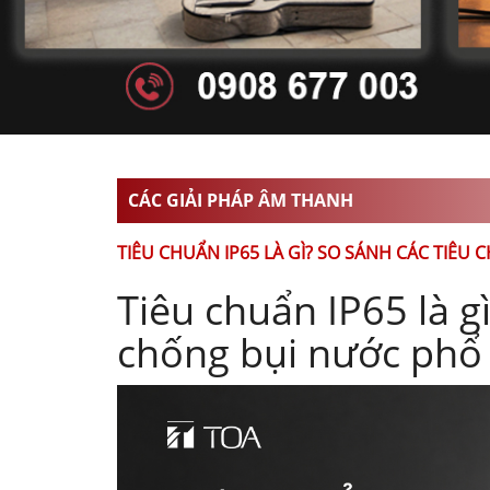
CÁC GIẢI PHÁP ÂM THANH
TIÊU CHUẨN IP65 LÀ GÌ? SO SÁNH CÁC TIÊU
Tiêu chuẩn IP65 là g
chống bụi nước phổ 