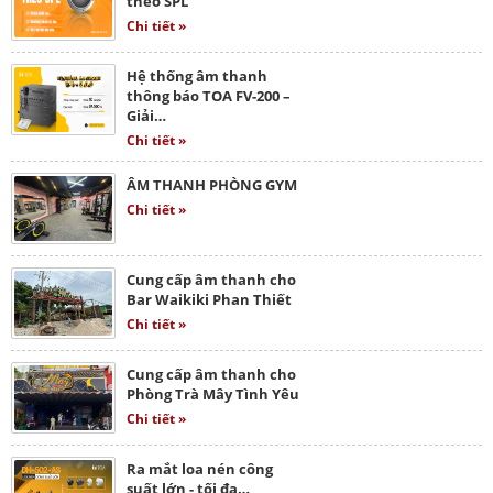
theo SPL
Chi tiết »
Hệ thống âm thanh
thông báo TOA FV-200 –
Giải…
Chi tiết »
ÂM THANH PHÒNG GYM
Chi tiết »
Cung cấp âm thanh cho
Bar Waikiki Phan Thiết
Chi tiết »
Cung cấp âm thanh cho
Phòng Trà Mây Tình Yêu
Chi tiết »
Ra mắt loa nén công
suất lớn - tối đa…