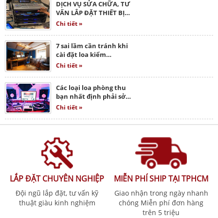
DỊCH VỤ SỬA CHỮA, TƯ
VẤN LẮP ĐẶT THIẾT BỊ…
Chi tiết »
7 sai lầm cần tránh khi
cài đặt loa kiểm…
Chi tiết »
Các loại loa phòng thu
bạn nhất định phải sở…
Chi tiết »
LẮP ĐẶT CHUYÊN NGHIỆP
MIỄN PHÍ SHIP TẠI TPHCM
Đội ngũ lắp đặt, tư vấn kỹ
Giao nhận trong ngày nhanh
thuật giàu kinh nghiệm
chóng Miễn phí đơn hàng
trên 5 triệu