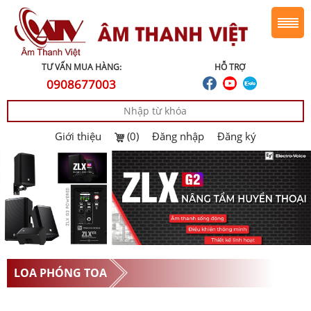
TƯ VẤN MUA HÀNG:
HỖ TRỢ
0908677003
Giới thiệu
(0)
Đăng nhập
Đăng ký
LOA PHÓNG TOA