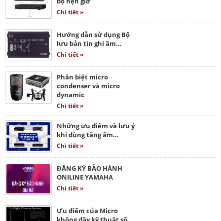
bộ hẹn giờ
Chi tiết »
Hướng dẫn sử dụng Bộ
lưu bản tin ghi âm…
Chi tiết »
Phân biệt micro
condenser và micro
dynamic
Chi tiết »
Những ưu điểm và lưu ý
khi dùng tăng âm…
Chi tiết »
ĐĂNG KÝ BẢO HÀNH
ONILINE YAMAHA
Chi tiết »
Ưu điểm của Micro
không dây kỹ thuật số