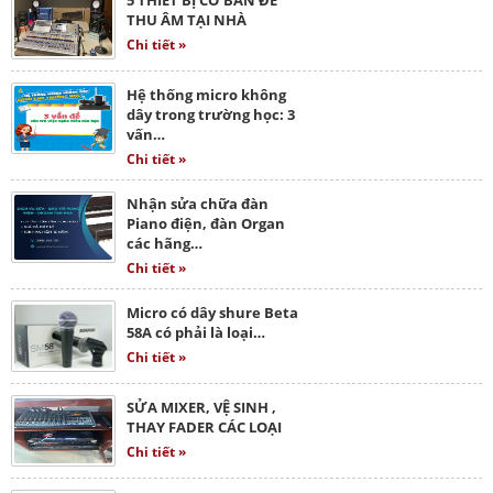
THU ÂM TẠI NHÀ
Chi tiết »
Hệ thống micro không
dây trong trường học: 3
vấn…
Chi tiết »
Nhận sửa chữa đàn
Piano điện, đàn Organ
các hãng…
Chi tiết »
Micro có dây shure Beta
58A có phải là loại…
Chi tiết »
SỬA MIXER, VỆ SINH ,
THAY FADER CÁC LOẠI
Chi tiết »