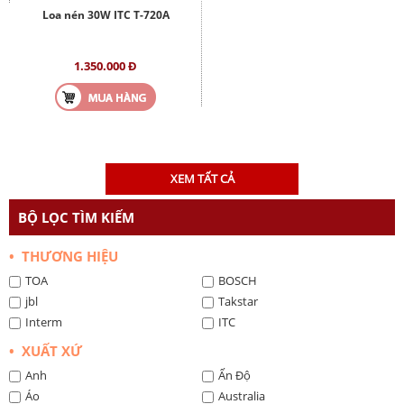
Loa nén 30W ITC T-720A
1.350.000 Đ
XEM TẤT CẢ
BỘ LỌC TÌM KIẾM
• THƯƠNG HIỆU
TOA
BOSCH
jbl
Takstar
Interm
ITC
• XUẤT XỨ
Anh
Ấn Độ
Áo
Australia