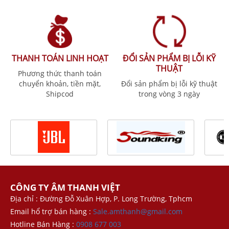
THANH TOÁN LINH HOẠT
ĐỔI SẢN PHẨM BỊ LỖI KỸ
THUẬT
Phương thức thanh toán
chuyển khoản, tiền mặt,
Đổi sản phẩm bị lỗi kỹ thuật
Shipcod
trong vòng 3 ngày
CÔNG TY ÂM THANH VIỆT
Địa chỉ : Đường Đỗ Xuân Hợp, P. Long Trường, Tphcm
Email hổ trợ bán hàng :
Sale.amthanh@gmail.com
Hotline Bán Hàng :
0908 677 003