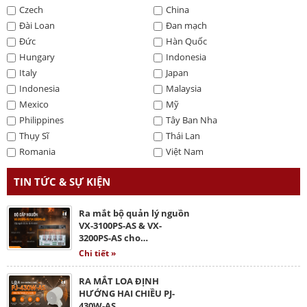
Czech
China
Đài Loan
Đan mạch
Đức
Hàn Quốc
Hungary
Indonesia
Italy
Japan
Indonesia
Malaysia
Mexico
Mỹ
Philippines
Tây Ban Nha
Thụy Sĩ
Thái Lan
Romania
Việt Nam
TIN TỨC & SỰ KIỆN
Ra mắt bộ quản lý nguồn
VX-3100PS-AS & VX-
3200PS-AS cho…
Chi tiết »
RA MẮT LOA ĐỊNH
HƯỚNG HAI CHIỀU PJ-
430W-AS