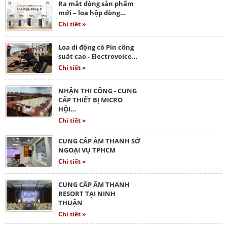
Ra mắt dòng sản phẩm
mới – loa hộp dòng…
Chi tiết »
Loa di động có Pin công
suất cao - Electrovoice…
Chi tiết »
NHẬN THI CÔNG - CUNG
CẤP THIẾT BỊ MICRO
HỘI…
Chi tiết »
CUNG CẤP ÂM THANH SỞ
NGOẠI VỤ TPHCM
Chi tiết »
CUNG CẤP ÂM THANH
RESORT TẠI NINH
THUẬN
Chi tiết »