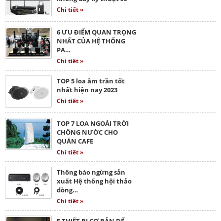
Chi tiết »
6 ƯU ĐIỂM QUAN TRỌNG
NHẤT CỦA HỆ THỐNG
PA…
Chi tiết »
TOP 5 loa âm trần tốt
nhất hiện nay 2023
Chi tiết »
TOP 7 LOA NGOÀI TRỜI
CHỐNG NƯỚC CHO
QUÁN CAFE
Chi tiết »
Thông báo ngừng sản
xuất Hệ thống hội thảo
dòng…
Chi tiết »
5 THIẾT BỊ CƠ BẢN ĐỂ