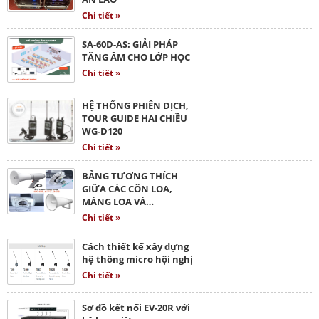
Chi tiết »
SA-60D-AS: GIẢI PHÁP
TĂNG ÂM CHO LỚP HỌC
Chi tiết »
HỆ THỐNG PHIÊN DỊCH,
TOUR GUIDE HAI CHIỀU
WG-D120
Chi tiết »
BẢNG TƯƠNG THÍCH
GIỮA CÁC CÔN LOA,
MÀNG LOA VÀ…
Chi tiết »
Cách thiết kế xây dựng
hệ thống micro hội nghị
Chi tiết »
Sơ đồ kết nối EV-20R với