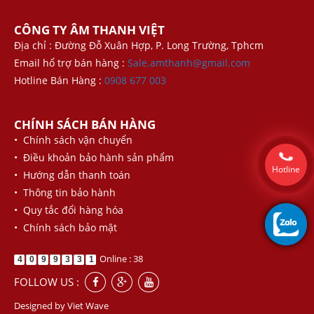
CÔNG TY ÂM THANH VIỆT
Địa chỉ : Đường Đỗ Xuân Hợp, P. Long Trường, Tphcm
Email hổ trợ bán hàng :
Sale.amthanh@gmail.com
Hotline Bán Hàng :
0908 677 003
CHÍNH SÁCH BÁN HÀNG
• Chính sách vận chuyển
• Điều khoản bảo hành sản phẩm
Hotline
• Hướng dẫn thanh toán
• Thông tin bảo hành
• Quy tắc đổi hàng hóa
• Chính sách bảo mật
Online : 38
4
0
9
9
3
3
1
FOLLOW US :
Designed by
Viet Wave