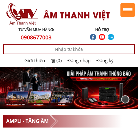
TƯ VẤN MUA HÀNG:
HỖ TRỢ
0908677003
Giới thiệu
(0)
Đăng nhập
Đăng ký
AMPLI - TĂNG ÂM