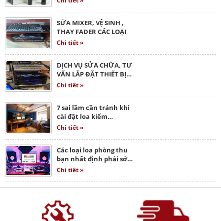
Chi tiết »
SỬA MIXER, VỆ SINH ,
THAY FADER CÁC LOẠI
Chi tiết »
DỊCH VỤ SỬA CHỮA, TƯ
VẤN LẮP ĐẶT THIẾT BỊ…
Chi tiết »
7 sai lầm cần tránh khi
cài đặt loa kiểm…
Chi tiết »
Các loại loa phòng thu
bạn nhất định phải sở…
Chi tiết »