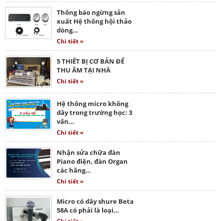
Thông báo ngừng sản
xuất Hệ thống hội thảo
dòng…
Chi tiết »
5 THIẾT BỊ CƠ BẢN ĐỂ
THU ÂM TẠI NHÀ
Chi tiết »
Hệ thống micro không
dây trong trường học: 3
vấn…
Chi tiết »
Nhận sửa chữa đàn
Piano điện, đàn Organ
các hãng…
Chi tiết »
Micro có dây shure Beta
58A có phải là loại…