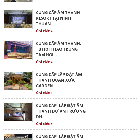
CUNG CẤP ÂM THANH
RESORT TẠI NINH
THUẬN
Chi tiết »
CUNG CẤP ÂM THANH,
TB HỘI THẢO TRUNG
TÂM HỘI…
Chi tiết »
CUNG CẤP LẮP ĐẶT ÂM
THANH QUÁN XƯA
GARDEN
Chi tiết »
CUNG CẤP, LẮP ĐẶT ÂM
THANH DỰ ÁN TRƯỜNG
ĐH…
Chi tiết »
CUNG CẤP, LẮP ĐẶT ÂM