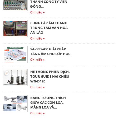
THANH CÔNG TY VIỄN
ĐÔNG…
Chi tiết »
CUNG CẤP ÂM THANH
TRUNG TÂM VĂN HÓA
AN LÃO
Chi tiết »
SA-60D-AS: GIẢI PHÁP
TĂNG ÂM CHO LỚP HỌC
Chi tiết »
HỆ THỐNG PHIÊN DỊCH,
TOUR GUIDE HAI CHIỀU
WG-D120
Chi tiết »
BẢNG TƯƠNG THÍCH
GIỮA CÁC CÔN LOA,
MÀNG LOA VÀ…
Chi tiết »