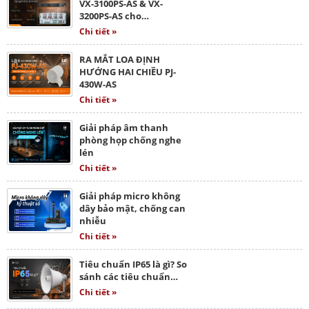
VX-3100PS-AS & VX-
3200PS-AS cho…
Chi tiết »
RA MẮT LOA ĐỊNH
HƯỚNG HAI CHIỀU PJ-
430W-AS
Chi tiết »
Giải pháp âm thanh
phòng họp chống nghe
lén
Chi tiết »
Giải pháp micro không
dây bảo mật, chống can
nhiễu
Chi tiết »
Tiêu chuẩn IP65 là gì? So
sánh các tiêu chuẩn…
Chi tiết »