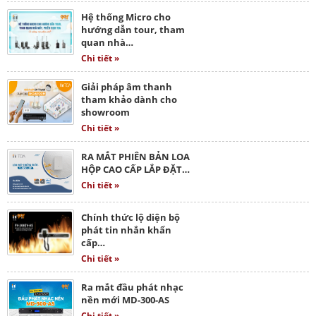
Hệ thống Micro cho
hướng dẫn tour, tham
quan nhà…
Chi tiết »
Giải pháp âm thanh
tham khảo dành cho
showroom
Chi tiết »
RA MẮT PHIÊN BẢN LOA
HỘP CAO CẤP LẮP ĐẶT…
Chi tiết »
Chính thức lộ diện bộ
phát tin nhắn khẩn
cấp…
Chi tiết »
Ra mắt đầu phát nhạc
nền mới MD-300-AS
Chi tiết »