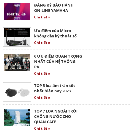
ĐĂNG KÝ BẢO HÀNH
ONILINE YAMAHA
Chi tiết »
Ưu điểm của Micro
không dây kỹ thuật số
Chi tiết »
6 ƯU ĐIỂM QUAN TRỌNG
NHẤT CỦA HỆ THỐNG
PA…
Chi tiết »
TOP 5 loa âm trần tốt
nhất hiện nay 2023
Chi tiết »
TOP 7 LOA NGOÀI TRỜI
CHỐNG NƯỚC CHO
QUÁN CAFE
Chi tiết »