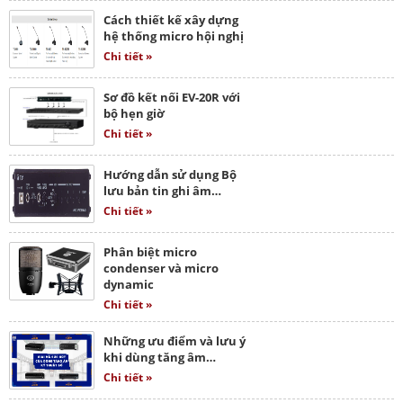
Cách thiết kế xây dựng
hệ thống micro hội nghị
Chi tiết »
Sơ đồ kết nối EV-20R với
bộ hẹn giờ
Chi tiết »
Hướng dẫn sử dụng Bộ
lưu bản tin ghi âm…
Chi tiết »
Phân biệt micro
condenser và micro
dynamic
Chi tiết »
Những ưu điểm và lưu ý
khi dùng tăng âm…
Chi tiết »