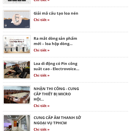
Giải mã cấu tạo loa nén
Chi tiết »
Ra mắt dòng sản phẩm
mới – loa hộp dòng…
Chi tiết »
Loa di động có Pin công
suất cao - Electrovoice…
Chi tiết »
NHẬN THI CÔNG - CUNG
CẤP THIẾT BỊ MICRO
HỘI…
Chi tiết »
CUNG CẤP ÂM THANH SỞ
NGOẠI VỤ TPHCM
Chi tiết »