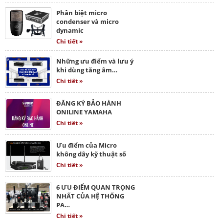
Phân biệt micro
condenser và micro
dynamic
Chi tiết »
Những ưu điểm và lưu ý
khi dùng tăng âm…
Chi tiết »
ĐĂNG KÝ BẢO HÀNH
ONILINE YAMAHA
Chi tiết »
Ưu điểm của Micro
không dây kỹ thuật số
Chi tiết »
6 ƯU ĐIỂM QUAN TRỌNG
NHẤT CỦA HỆ THỐNG
PA…
Chi tiết »