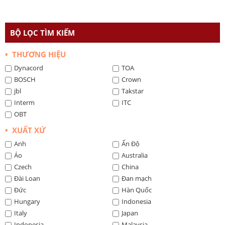
BỘ LỌC TÌM KIẾM
• THƯƠNG HIỆU
Dynacord
TOA
BOSCH
Crown
jbl
Takstar
Interm
ITC
OBT
• XUẤT XỨ
Anh
Ấn Độ
Áo
Australia
Czech
China
Đài Loan
Đan mạch
Đức
Hàn Quốc
Hungary
Indonesia
Italy
Japan
Indonesia
Malaysia