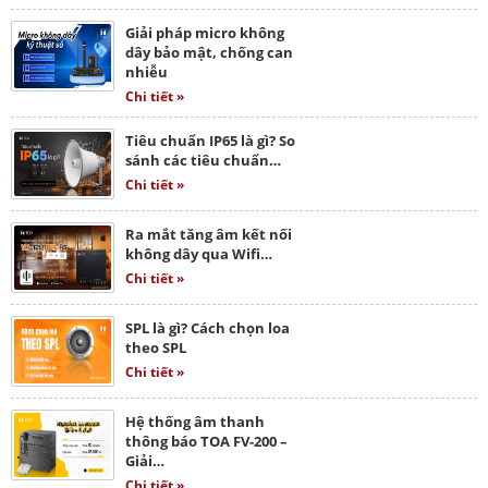
Giải pháp micro không
dây bảo mật, chống can
nhiễu
Chi tiết »
Tiêu chuẩn IP65 là gì? So
sánh các tiêu chuẩn…
Chi tiết »
Ra mắt tăng âm kết nối
không dây qua Wifi…
Chi tiết »
SPL là gì? Cách chọn loa
theo SPL
Chi tiết »
Hệ thống âm thanh
thông báo TOA FV-200 –
Giải…
Chi tiết »