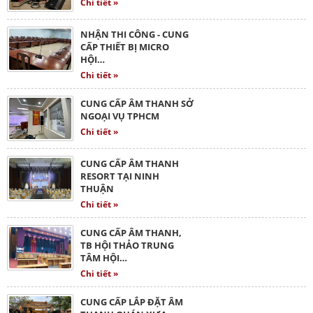
Chi tiết »
NHẬN THI CÔNG - CUNG
CẤP THIẾT BỊ MICRO
HỘI…
Chi tiết »
CUNG CẤP ÂM THANH SỞ
NGOẠI VỤ TPHCM
Chi tiết »
CUNG CẤP ÂM THANH
RESORT TẠI NINH
THUẬN
Chi tiết »
CUNG CẤP ÂM THANH,
TB HỘI THẢO TRUNG
TÂM HỘI…
Chi tiết »
CUNG CẤP LẮP ĐẶT ÂM