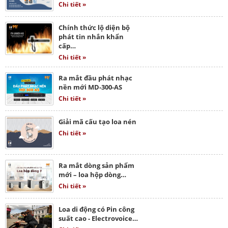
Chi tiết »
Chính thức lộ diện bộ
phát tin nhắn khẩn
cấp…
Chi tiết »
Ra mắt đầu phát nhạc
nền mới MD-300-AS
Chi tiết »
Giải mã cấu tạo loa nén
Chi tiết »
Ra mắt dòng sản phẩm
mới – loa hộp dòng…
Chi tiết »
Loa di động có Pin công
suất cao - Electrovoice…