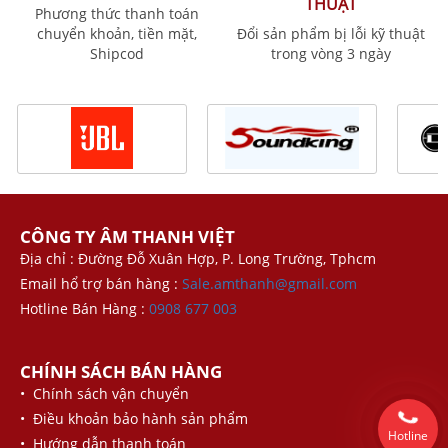
THUẬT
Phương thức thanh toán
chuyển khoản, tiền mặt,
Đổi sản phẩm bị lỗi kỹ thuật
Shipcod
trong vòng 3 ngày
CÔNG TY ÂM THANH VIỆT
Địa chỉ : Đường Đỗ Xuân Hợp, P. Long Trường, Tphcm
Email hổ trợ bán hàng :
Sale.amthanh@gmail.com
Hotline Bán Hàng :
0908 677 003
CHÍNH SÁCH BÁN HÀNG
• Chính sách vận chuyển
• Điều khoản bảo hành sản phẩm
Hotline
• Hướng dẫn thanh toán