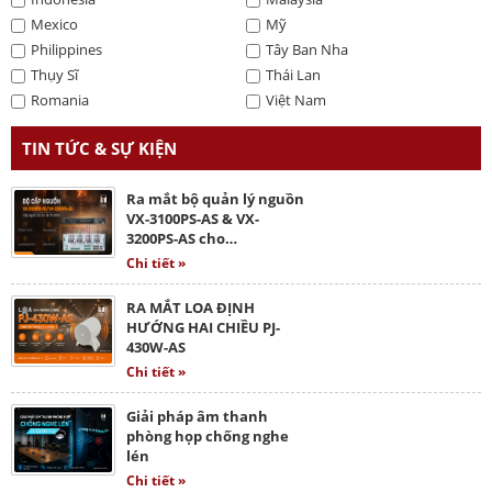
Mexico
Mỹ
Philippines
Tây Ban Nha
Thụy Sĩ
Thái Lan
Romania
Việt Nam
TIN TỨC & SỰ KIỆN
Ra mắt bộ quản lý nguồn
VX-3100PS-AS & VX-
3200PS-AS cho…
Chi tiết »
RA MẮT LOA ĐỊNH
HƯỚNG HAI CHIỀU PJ-
430W-AS
Chi tiết »
Giải pháp âm thanh
phòng họp chống nghe
lén
Chi tiết »