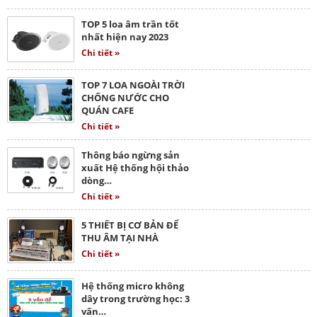
TOP 5 loa âm trần tốt
nhất hiện nay 2023
Chi tiết »
TOP 7 LOA NGOÀI TRỜI
CHỐNG NƯỚC CHO
QUÁN CAFE
Chi tiết »
Thông báo ngừng sản
xuất Hệ thống hội thảo
dòng…
Chi tiết »
5 THIẾT BỊ CƠ BẢN ĐỂ
THU ÂM TẠI NHÀ
Chi tiết »
Hệ thống micro không
dây trong trường học: 3
vấn…