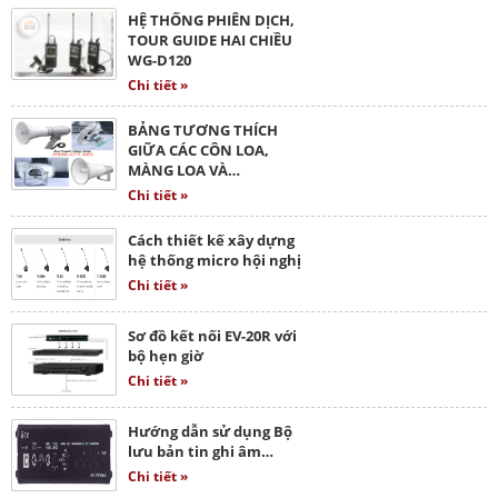
HỆ THỐNG PHIÊN DỊCH,
TOUR GUIDE HAI CHIỀU
WG-D120
Chi tiết »
BẢNG TƯƠNG THÍCH
GIỮA CÁC CÔN LOA,
MÀNG LOA VÀ…
Chi tiết »
Cách thiết kế xây dựng
hệ thống micro hội nghị
Chi tiết »
Sơ đồ kết nối EV-20R với
bộ hẹn giờ
Chi tiết »
Hướng dẫn sử dụng Bộ
lưu bản tin ghi âm…
Chi tiết »