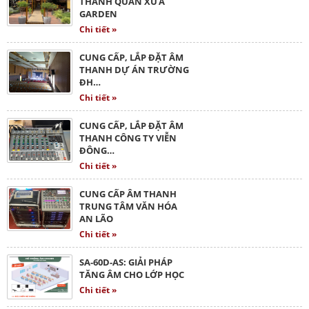
THANH QUÁN XƯA
GARDEN
Chi tiết »
CUNG CẤP, LẮP ĐẶT ÂM
THANH DỰ ÁN TRƯỜNG
ĐH…
Chi tiết »
CUNG CẤP, LẮP ĐẶT ÂM
THANH CÔNG TY VIỄN
ĐÔNG…
Chi tiết »
CUNG CẤP ÂM THANH
TRUNG TÂM VĂN HÓA
AN LÃO
Chi tiết »
SA-60D-AS: GIẢI PHÁP
TĂNG ÂM CHO LỚP HỌC
Chi tiết »