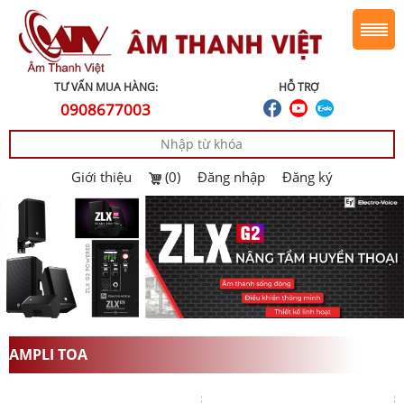
TƯ VẤN MUA HÀNG:
HỖ TRỢ
0908677003
Giới thiệu
(0)
Đăng nhập
Đăng ký
AMPLI TOA