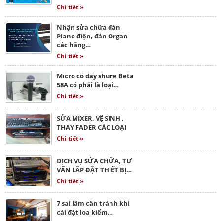
Chi tiết »
Nhận sửa chữa đàn
Piano điện, đàn Organ
các hãng…
Chi tiết »
Micro có dây shure Beta
58A có phải là loại…
Chi tiết »
SỬA MIXER, VỆ SINH ,
THAY FADER CÁC LOẠI
Chi tiết »
DỊCH VỤ SỬA CHỮA, TƯ
VẤN LẮP ĐẶT THIẾT BỊ…
Chi tiết »
7 sai lầm cần tránh khi
cài đặt loa kiểm…