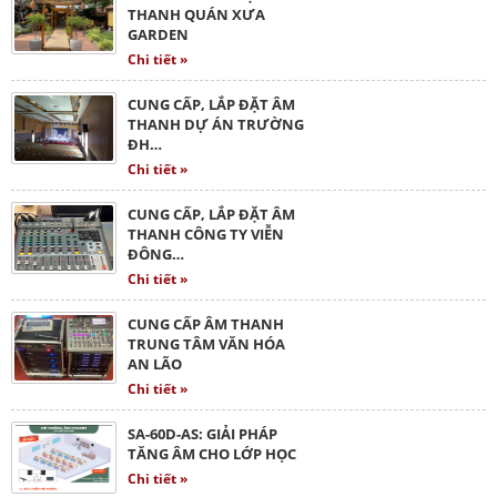
THANH QUÁN XƯA
GARDEN
Chi tiết »
CUNG CẤP, LẮP ĐẶT ÂM
THANH DỰ ÁN TRƯỜNG
ĐH…
Chi tiết »
CUNG CẤP, LẮP ĐẶT ÂM
THANH CÔNG TY VIỄN
ĐÔNG…
Chi tiết »
CUNG CẤP ÂM THANH
TRUNG TÂM VĂN HÓA
AN LÃO
Chi tiết »
SA-60D-AS: GIẢI PHÁP
TĂNG ÂM CHO LỚP HỌC
Chi tiết »