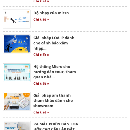
Chi tiết »
Độ nhạy của micro
Chi tiết »
Giải pháp LOA IP dành
cho cảnh báo xâm
nhập…
Chi tiết »
Hệ thống Micro cho
hướng dẫn tour, tham
quan nhà…
Chi tiết »
Giải pháp âm thanh
tham khảo dành cho
showroom
Chi tiết »
RA MẮT PHIÊN BẢN LOA
HỘP CAO CẤP LẮP ĐẶT…