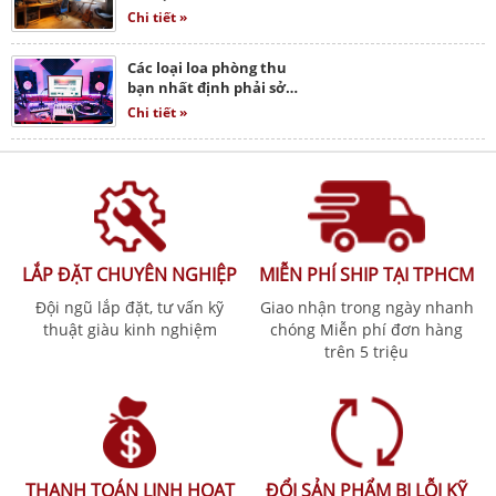
Chi tiết »
Các loại loa phòng thu
bạn nhất định phải sở…
Chi tiết »
LẮP ĐẶT CHUYÊN NGHIỆP
MIỄN PHÍ SHIP TẠI TPHCM
Đội ngũ lắp đặt, tư vấn kỹ
Giao nhận trong ngày nhanh
thuật giàu kinh nghiệm
chóng Miễn phí đơn hàng
trên 5 triệu
THANH TOÁN LINH HOẠT
ĐỔI SẢN PHẨM BỊ LỖI KỸ