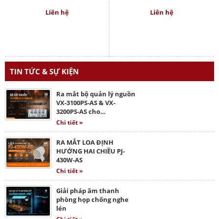
Liên hệ
Liên hệ
TIN TỨC & SỰ KIỆN
Ra mắt bộ quản lý nguồn
VX-3100PS-AS & VX-
3200PS-AS cho…
Chi tiết »
RA MẮT LOA ĐỊNH
HƯỚNG HAI CHIỀU PJ-
430W-AS
Chi tiết »
Giải pháp âm thanh
phòng họp chống nghe
lén