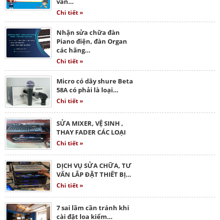
vấn…
Chi tiết »
Nhận sửa chữa đàn
Piano điện, đàn Organ
các hãng…
Chi tiết »
Micro có dây shure Beta
58A có phải là loại…
Chi tiết »
SỬA MIXER, VỆ SINH ,
THAY FADER CÁC LOẠI
Chi tiết »
DỊCH VỤ SỬA CHỮA, TƯ
VẤN LẮP ĐẶT THIẾT BỊ…
Chi tiết »
7 sai lầm cần tránh khi
cài đặt loa kiểm…