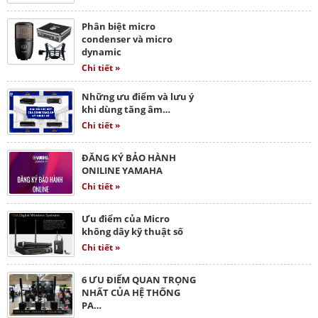
Phân biệt micro
condenser và micro
dynamic
Chi tiết »
Những ưu điểm và lưu ý
khi dùng tăng âm…
Chi tiết »
ĐĂNG KÝ BẢO HÀNH
ONILINE YAMAHA
Chi tiết »
Ưu điểm của Micro
không dây kỹ thuật số
Chi tiết »
6 ƯU ĐIỂM QUAN TRỌNG
NHẤT CỦA HỆ THỐNG
PA…