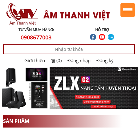
TƯ VẤN MUA HÀNG:
HỖ TRỢ
0908677003
Giới thiệu
(0)
Đăng nhập
Đăng ký
SẢN PHẨM