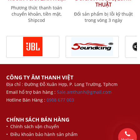
THUẬT
Phương thức thanh toán
chuyển khoản, tiền mặt,
Đổi sản phẩm bị lỗi kỹ thuật
Shipcod
trong vòng 3 ngày
CÔNG TY ÂM THANH VIỆT
Địa chỉ : Đường Đỗ Xuân Hợp, P. Long Trường, Tphcm
Email hổ trợ bán hàng :
Sale.amthanh@gmail.com
Hotline Bán Hàng :
0908 677 003
CHÍNH SÁCH BÁN HÀNG
• Chính sách vận chuyển
• Điều khoản bảo hành sản phẩm
Hotline