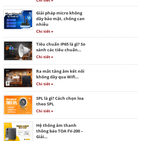
Chi tiết »
Giải pháp micro không
dây bảo mật, chống can
nhiễu
Chi tiết »
Tiêu chuẩn IP65 là gì? So
sánh các tiêu chuẩn…
Chi tiết »
Ra mắt tăng âm kết nối
không dây qua Wifi…
Chi tiết »
SPL là gì? Cách chọn loa
theo SPL
Chi tiết »
Hệ thống âm thanh
thông báo TOA FV-200 –
Giải…