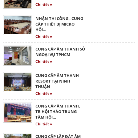
Chi tiết »
NHẬN THI CÔNG - CUNG
CẤP THIẾT BỊ MICRO
HỘI…
Chi tiết »
CUNG CẤP ÂM THANH SỞ
NGOẠI VỤ TPHCM
Chi tiết »
CUNG CẤP ÂM THANH
RESORT TẠI NINH
THUẬN
Chi tiết »
CUNG CẤP ÂM THANH,
TB HỘI THẢO TRUNG
TÂM HỘI…
Chi tiết »
CUNG CẤP LẮP ĐẶT ÂM