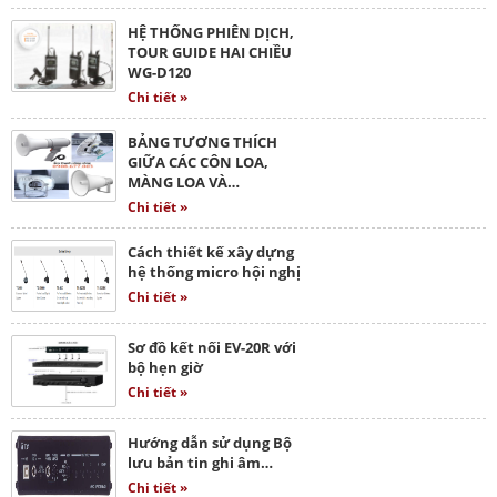
HỆ THỐNG PHIÊN DỊCH,
TOUR GUIDE HAI CHIỀU
WG-D120
Chi tiết »
BẢNG TƯƠNG THÍCH
GIỮA CÁC CÔN LOA,
MÀNG LOA VÀ…
Chi tiết »
Cách thiết kế xây dựng
hệ thống micro hội nghị
Chi tiết »
Sơ đồ kết nối EV-20R với
bộ hẹn giờ
Chi tiết »
Hướng dẫn sử dụng Bộ
lưu bản tin ghi âm…
Chi tiết »