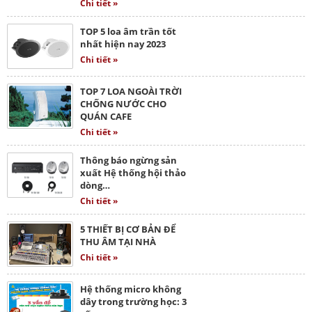
Chi tiết »
TOP 5 loa âm trần tốt
nhất hiện nay 2023
Chi tiết »
TOP 7 LOA NGOÀI TRỜI
CHỐNG NƯỚC CHO
QUÁN CAFE
Chi tiết »
Thông báo ngừng sản
xuất Hệ thống hội thảo
dòng…
Chi tiết »
5 THIẾT BỊ CƠ BẢN ĐỂ
THU ÂM TẠI NHÀ
Chi tiết »
Hệ thống micro không
dây trong trường học: 3